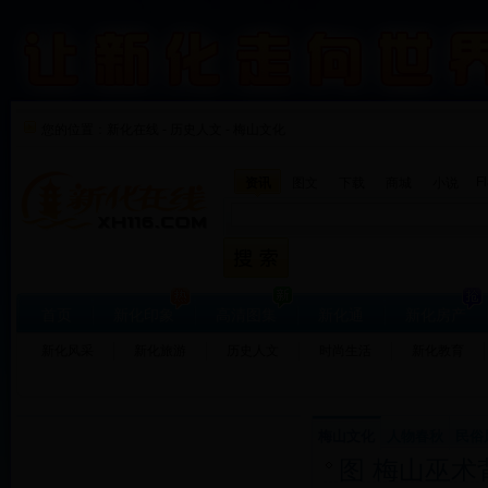
您的位置：
新化在线
-
历史人文
-
梅山文化
F
资讯
图文
下载
商城
小说
首页
新化印象
高清图集
新化通
新化房产
新化风采
新化旅游
历史人文
时尚生活
新化教育
梅山文化
人物春秋
民俗
图 梅山巫术