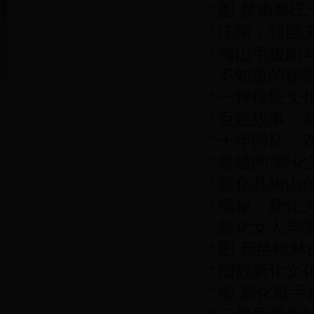
图 楚南黎
南通谱
江南，我回
梅山毛板船
不知道的秘密
一种传统文
百姓故事：
生
十年回忆：2
曾经的“新化
新化县梅山
揭秘：新化
新化女人与
图 新邑桃林
细数新化文
代开始叫起
图 新化歌手