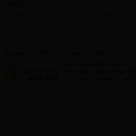
发表评论
新化通：
密码：
验证码：
设为首页 | 加入收藏 | 关于我们 | 广告服务 | 免责声明 | 联系我们
免费发布信息 免费刊登黄页 免费宣传推广 打
本站官方QQ群：54858901 | 客服QQ：
蚩尤故里 新化在线 版权所有 Copyright?2011 http: