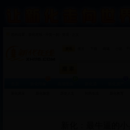
您的位置：
新化在线
-
开笑一刻
-
笑话 - 正文
F
资讯
图文
下载
商城
小说
首页
新化印象
高清图集
新化通
新化房产
新化风采
新化旅游
历史人文
时尚生活
新化教育
新化：最牛逼的小