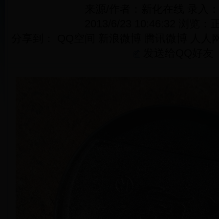
来源/作者：新化在线 录入
2013/6/23 10:46:32 浏览：
正
分享到：
QQ空间
新浪微博
腾讯微博
人人
发送给QQ好友