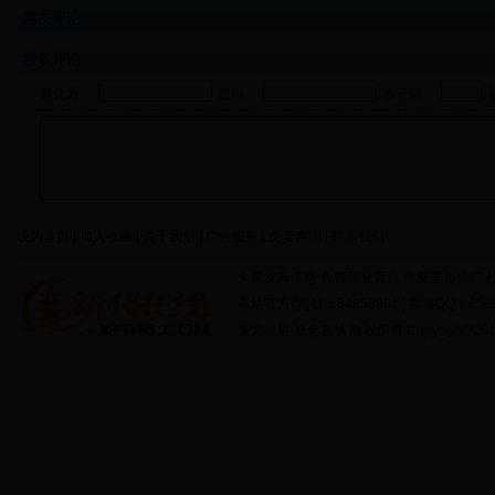
网友评论
发表评论
新化通：
密码：
验证码：
设为首页 | 加入收藏 | 关于我们 | 广告服务 | 免责声明 | 联系我们
免费发布信息 免费刊登黄页 免费宣传推广 打
本站官方QQ群：54858901 | 客服QQ：
蚩尤故里 新化在线 版权所有 Copyright?2011 http: