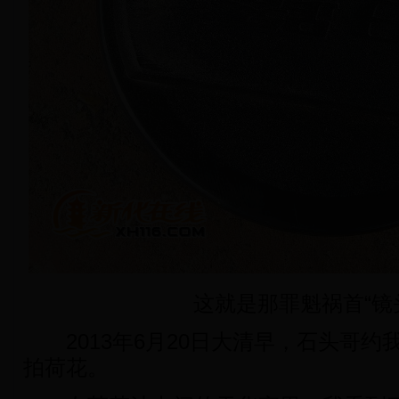
这就是那罪魁祸首“镜
2013年6月20日大清早，石头哥约
拍荷花。