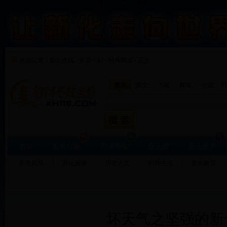
您的位置：
新化在线
-
开笑一刻
-
经典网文 - 正文
F
资讯
图文
下载
商城
小说
首页
新化印象
高清图集
新化通
新化房产
新化风采
新化旅游
历史人文
时尚生活
新化教育
坏天气之坚强的新