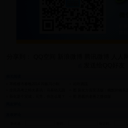
分享到：
QQ空间
新浪微博
腾讯微博
人人
发送给QQ好友
相关阅读
草根楼市春晚2014 叫板冯小刚
论吃酒战
全民高考之特大喜讯：乌有幼儿园
图 新化方言笑话版：幽默的镜头
2013年高考喜报
新化是个宝城，元芳，你怎么看？
图 愚蠢的老爸之微信版
网友评论
发表评论
新化通：
密码：
验证码：