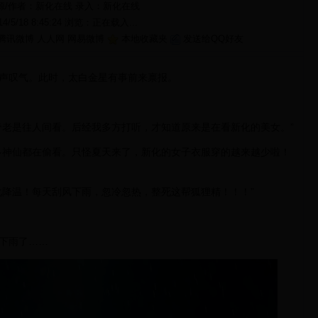
源/作者：新化在线 录入：
新化在线
14/5/18 8:45:24 浏览：
正在载入...
腾讯微博
人人网
网易微博
本地收藏夹
发送给QQ好友
叹气。此时，太白金星有事前来禀报。
老是往人间看。后经我多方打听，才知道原来是在看新化的美女。”
神仙都在偷看。只怪夏天来了，新化的女子衣服穿的越来越少啦！
降温！每天刮风下雨，忽冷忽热，整死这帮狐狸精！！！”
下雨了……