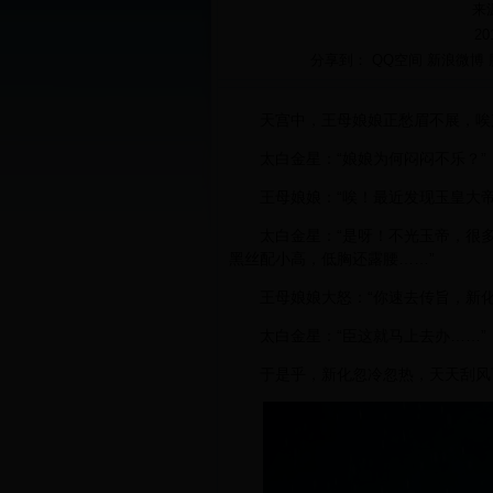
来
20
分享到：
QQ空间
新浪微博
天宫中，王母娘娘正愁眉不展，唉声
太白金星：“娘娘为何闷闷不乐？”
王母娘娘：“唉！最近发现玉皇大帝
太白金星：“是呀！不光玉帝，很多
黑丝配小高，低胸还露腰……”
王母娘娘大怒：“你速去传旨，新化
太白金星：“臣这就马上去办……”
于是乎，新化忽冷忽热，天天刮风