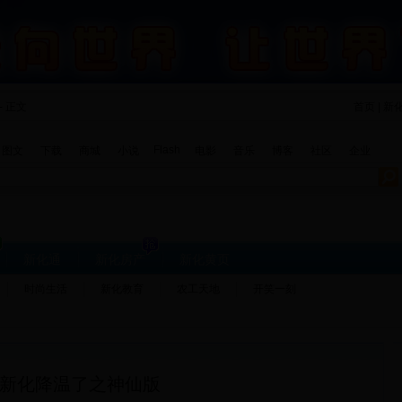
- 正文
首页 | 新
Flash
图文
下载
商城
小说
电影
音乐
博客
社区
企业
新化通
新化房产
新化黄页
时尚生活
新化教育
农工天地
开笑一刻
新化降温了之神仙版