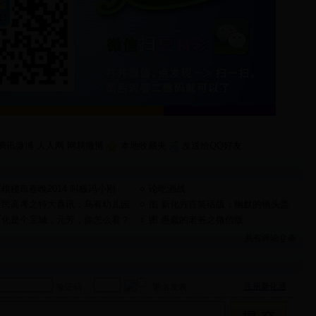
腾讯微博
人人网
网易微博
本地收藏夹
发送给QQ好友
根楼市春晚2014 叫板冯小刚
论吃酒战
全民高考之特大喜讯：乌有幼儿园
图 新化方言笑话版：幽默的镜头盖
013年高考喜报
新化是个宝城，元芳，你怎么看？
图 愚蠢的老爸之微信版
共有评论
0
条
注册新化通
验证码：
匿名发表