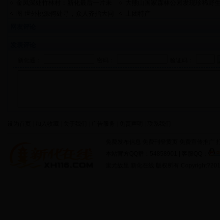
区游记
庄欢迎您
金凤深处竹林村：新化最后一片未
大熊山国家森林公园发现珍稀野
开发的处女地
羊肚菌
图 世外桃源何处寻，众人齐指大同
上团特产
村
网友评论
发表评论
新化通：
密码：
验证码：
设为首页 | 加入收藏 | 关于我们 | 广告服务 | 免责声明 | 联系我们
免费发布信息 免费刊登黄页 免费宣传推广 打
本站官方QQ群：54858901 | 客服QQ：
蚩尤故里 新化在线 版权所有 Copyright?2011 http: