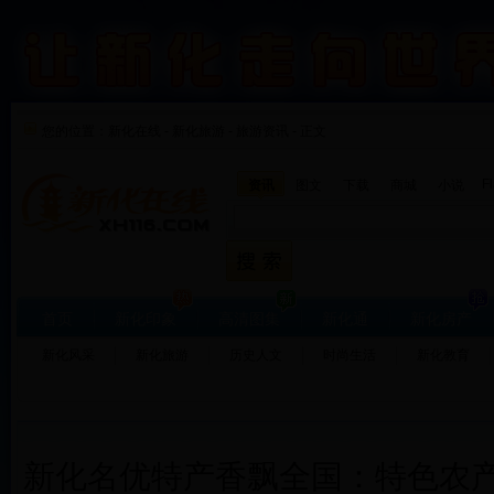
您的位置：
新化在线
-
新化旅游
-
旅游资讯 - 正文
F
资讯
图文
下载
商城
小说
首页
新化印象
高清图集
新化通
新化房产
新化风采
新化旅游
历史人文
时尚生活
新化教育
新化名优特产香飘全国：特色农