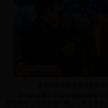
领导和嘉宾在农膳坊参观名
湖南省农膳坊名优特展销体验馆位于
桥拐角处（天河新村一楼），靠近高速