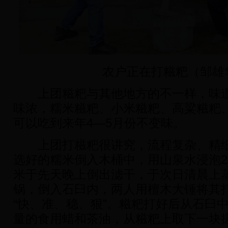
农户正在打糍粑（邹雄
上团糍粑与其他地方的不一样，味道
味浓，糯米糍粑、小米糍粑、高粱糍粑
可以吃到来年4—5月份不变味。
上团打糍粑很讲究，流程复杂、精细
选好的糯米倒入木桶中，用山泉水浸泡2
米于先天晚上倒出滤干，于次日清晨上
锅，倒入石臼内，两人用檀木大锤将其
“快、准、稳、狠”。糍粑打好后从石臼
量的食用蜡和茶油，从糍粑上取下一块