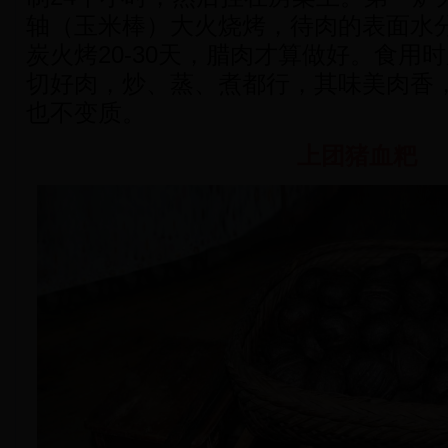
轴（玉米棒）大火烧烤，待肉的表面水
炭火烤20-30天，腊肉才算做好。食用
切好肉，炒、蒸、煮都行，其味美肉香
也不变质。
上团猪血粑