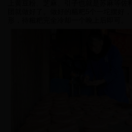
上黄豆粉、芝麻、引子也就是苏麻等佐
团就做好了。做好的糍粑5个一坨摆好
形，待糍粑完全冷却一个晚上后即可。