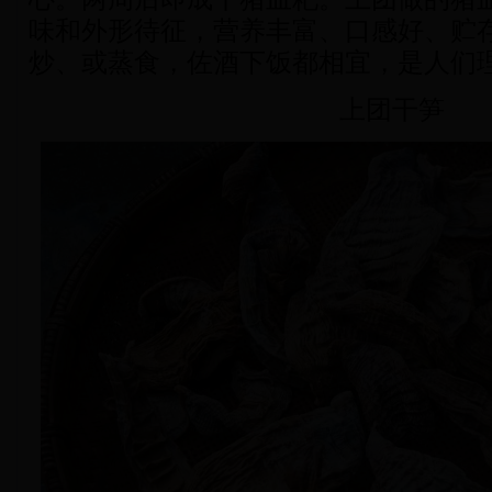
味和外形待征，营养丰富、口感好、贮
炒、或蒸食，佐酒下饭都相宜，是人们
上团干笋