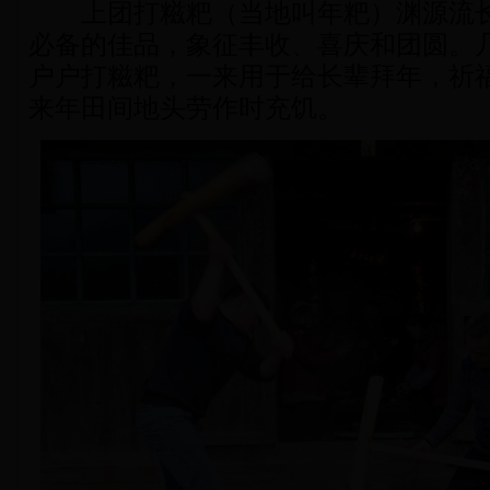
上团打糍粑（当地叫年粑）渊源流长
必备的佳品，象征丰收、喜庆和团圆。
户户打糍粑，一来用于给长辈拜年，祈
来年田间地头劳作时充饥。