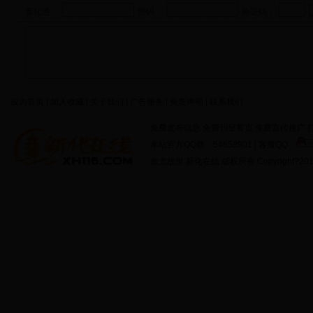
新化通：
密码：
验证码：
设为首页 | 加入收藏 | 关于我们 | 广告服务 | 免责声明 | 联系我们
免费发布信息 免费刊登黄页 免费宣传推广 打
本站官方QQ群：54858901 | 客服QQ：
蚩尤故里 新化在线 版权所有 Copyright?2011 http: