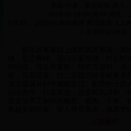
来源/作者：新化在线 录入
2016-01-19 06:56:44 浏览：
分享到：
QQ空间
新浪微博
腾讯微博
人人
发送给QQ好友
新化县奉家镇上团村风景秀美，风情
绕，层峦叠嶂。远山云雾缭绕，时起时
间仙境。当云开雾散、晴空万里时，漫
依，鸟语花香。红二军团旧址等诸多名
溪流潺潺从村中蜿蜒穿过。勤劳的上团
日出而作、日落而息，这里民风淳朴，
循古法手工制作的糍粑、腊肉、干笋、
来越多的吃客、游人寻香而来，魂牵梦
上团糍粑