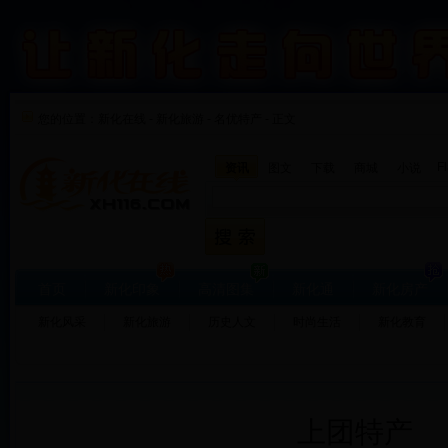
您的位置：
新化在线
-
新化旅游
-
名优特产 - 正文
F
资讯
图文
下载
商城
小说
首页
新化印象
高清图集
新化通
新化房产
新化风采
新化旅游
历史人文
时尚生活
新化教育
上团特产