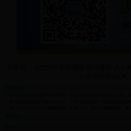
分享到：
QQ空间
新浪微博
腾讯微博
人人
发送给QQ好友
相关阅读
新化渠江源茶溪谷健康户外竞赛迎
新化渠江源景区旅游推广及第二
新年
开发研讨座谈会召开
图 新化渠江源美景引爆黄金周 游
图 渠江源茶溪、渠江源茶园基地4
客乐不思归
月28日喜迎游客
图 “国民村长”李锐带你参加紫鹊春
图 奉家：遍布山林的野樱花，美
天会，关爱留守儿童
如此任性
网友评论
发表评论