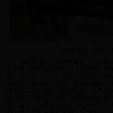
上团猪血粑（刘新贵
上团猪血粑，又称猪血丸子、豆腐圆
家常菜，始于清康熙年间，民间历代相传
史。每年十一、十二月份，家家户户都
豆腐用布包好滤干水份，取鲜热猪血加
适中的五花肉剁碎，拌胡辣粉、鱼香叶
材放于大盆中用手揉捏，揉到黏糊象粑
于烘筛上，再移至木炭火上慢慢烘干，
心。两周后即成干猪血粑。上团做的猪