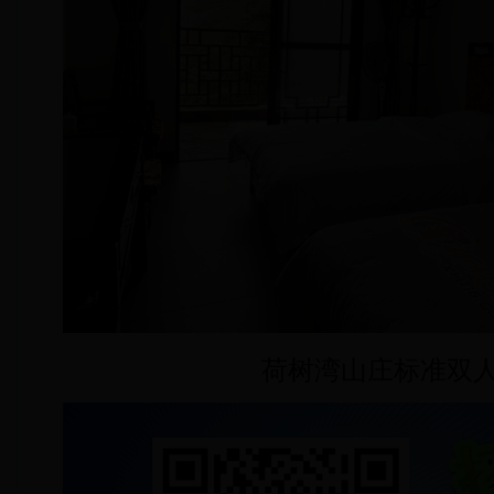
荷树湾山庄标准双