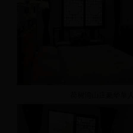
荷树湾山庄豪华单