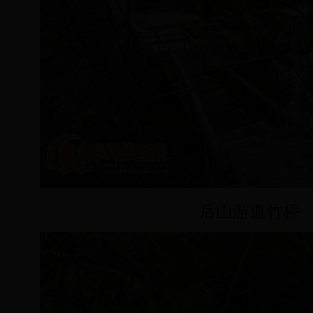
后山游道竹桥