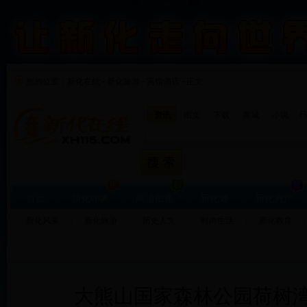
您的位置：
新化在线
-
新化旅游
-
宾馆酒店 - 正文
F
资讯
图文
下载
商城
小说
首页
新化印象
高清图集
新化通
新化房产
新化风采
新化旅游
历史人文
时尚生活
新化教育
大熊山国家森林公园荷树