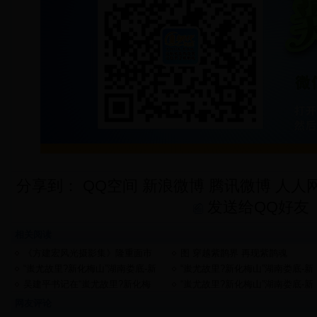
分享到：
QQ空间
新浪微博
腾讯微博
人人
发送给QQ好友
相关阅读
《方建宏风光摄影集》隆重面市
图 穿越紫鹊界 再现紫鹊魂
“蚩尤故里?新化梅山”湖南娄底-新
“蚩尤故里?新化梅山”湖南娄底-新
化全国摄影大展参赛细则
化全国摄影大展报名表
吴建平书记在“蚩尤故里?新化梅
“蚩尤故里?新化梅山”湖南娄底-新
山”湖南娄底?新化全国摄影大展启
化全国摄影大赛活动日程安排
网友评论
动仪式上的致辞