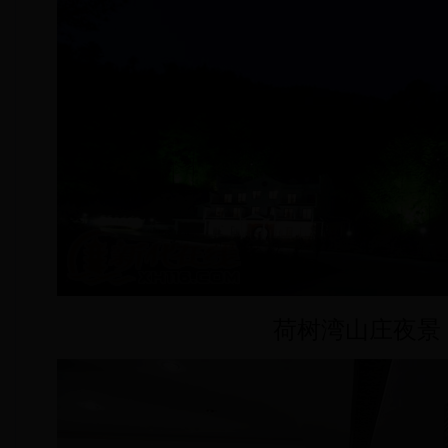
荷树湾山庄夜景