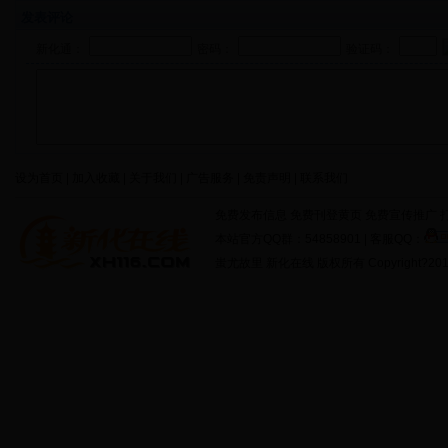
发表评论
新化通：
密码：
验证码：
设为首页 | 加入收藏 | 关于我们 | 广告服务 | 免责声明 | 联系我们
免费发布信息 免费刊登黄页 免费宣传推广 打
本站官方QQ群：54858901 | 客服QQ：
蚩尤故里 新化在线 版权所有 Copyright?2011 http: