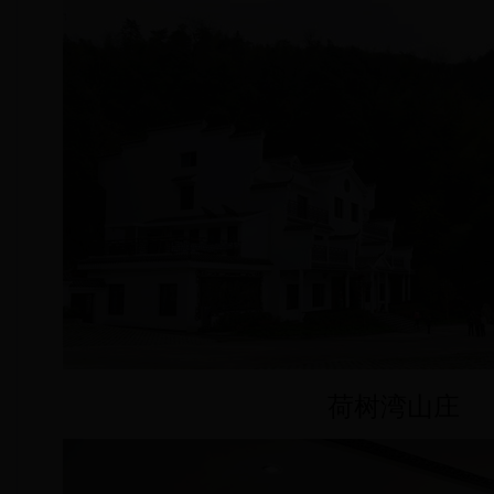
荷树湾山庄