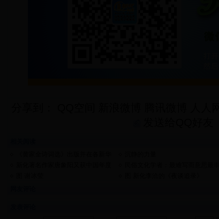
分享到：
QQ空间
新浪微博
腾讯微博
人人
发送给QQ好友
相关阅读
《黄家全诗词选》出版并在各新华
沉静的力量
书店上架销售
新化著名作家唐象阳又获中国年度
民俗文化学者：最难写而意思最
散文二等奖
富的字在梅山
图 谢冰莹
图 新化李洽的《夜谈追录》
网友评论
发表评论