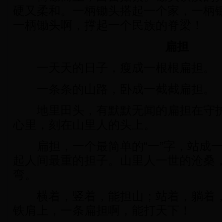
硬又柔和。一柄锄头搭起一个家，一柄
一柄锄头啊，撑起一个民族的脊梁！
扁担
一天天的日子，瘦成一根根扁担。
一条条的山路，卧成一截截扁担。
地里田头，有默默无闻的扁担在守护
心里，刻在山里人的头上。
扁担，一个最简单的“一”字，站成一
起人间最重的担子。山里人一世的沧桑
弯。
横着，竖着，能担山；站着，躺着，
铁肩上，一条扁担啊，能打天下！