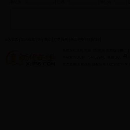
新化通：
密码：
验证码：
设为首页 | 加入收藏 | 关于我们 | 广告服务 | 免责声明 | 联系我们
免费发布信息 免费刊登黄页 免费宣传推广 打
本站官方QQ群：54858901 | 客服QQ：
蚩尤故里 新化在线 版权所有 Copyright?2011 http: