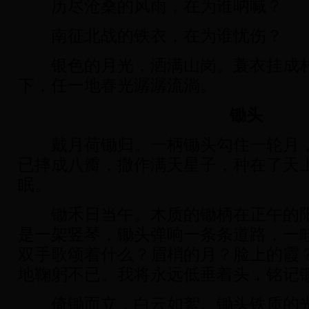
历尽沧桑的风雨，在为谁呐喊？
南征北战的铁衣，在为谁忧伤？
银色的月光，洒满山岗。蓑衣挂成村
下，任一地春光潺潺流淌。
锄头
戴月荷锄归。一柄锄头勾住一轮月，
已摔成八瓣，撒作满天星子，种在了天
眠。
锄禾日当午。木质的锄柄在正午的阳
是一架竖琴，锄头弹响一条条道路，一
双手歌颂着什么？眉梢的月？脸上的霞
地鞠躬不已。我将永远低垂着头，铭记
倚锄而立，白云如絮。锄头铁质的光