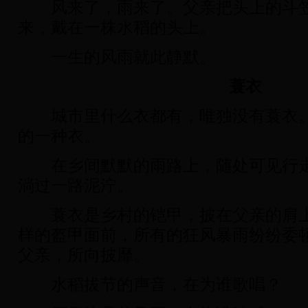
风来了，雨来了。父亲把头上的斗笠
来，戴在一株水稻的头上。
一生的风雨就此静默。
蓑衣
城市里什么衣都有，唯独没有蓑衣。
的一种衣。
在乡间默默的雨路上，随处可见行走
淌过一路泥泞。
蓑衣是乡村的铠甲，披在父亲的肩上
样的盔甲面前，所有的狂风暴雨纷纷委
父亲，所向披靡。
水稻拔节的声音，在为谁歌唱？