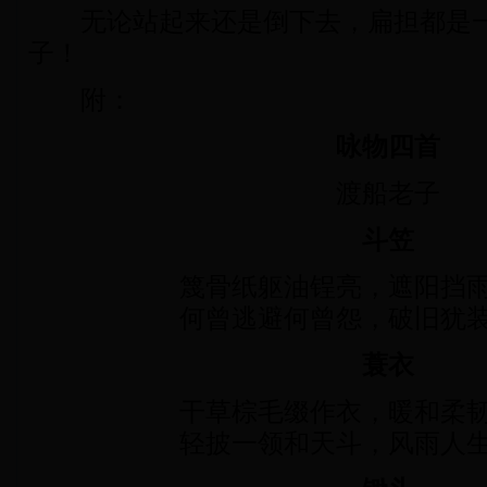
无论站起来还是倒下去，扁担都是一
子！
附：
咏物四首
渡船老子
斗笠
篾骨纸躯油锃亮，遮阳挡
何曾逃避何曾怨，破旧犹
蓑衣
干草棕毛缀作衣，暖和柔
轻披一领和天斗，风雨人