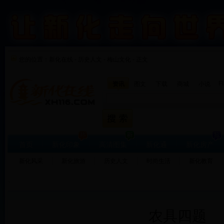
您的位置：
新化在线
-
历史人文
-
梅山文化 - 正文
F
资讯
图文
下载
商城
小说
首页
新化印象
高清图集
新化通
新化房产
新化风采
新化旅游
历史人文
时尚生活
新化教育
农具四题