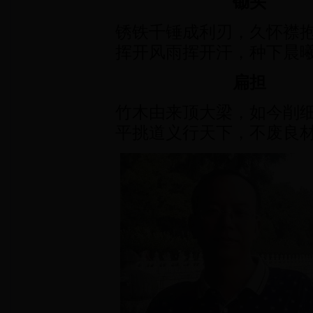
锄头
锈铁千锤成利刃，久怀襟
挥开风雨挥开汗，种下晨
扁担
竹木由来顶大梁，如今削
平挑道义行天下，不废良