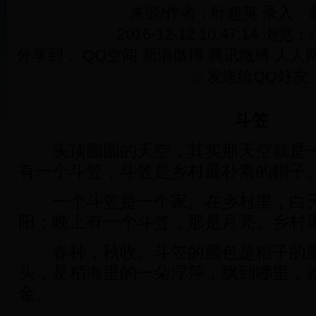
来源/作者：叶超英 录入：
2016-12-12 10:47:14 浏览：
分享到：
QQ空间
新浪微博
腾讯微博
人人
发送给QQ好友
斗笠
头顶圆圆的天空，其实那天空就是一
有一个斗笠，斗笠是乡村最朴素的帽子
一个斗笠是一个家。在乡村里，白天
阳；晚上有一个斗笠，那是月亮。乡村
春种，秋收。斗笠的颜色是稻子的颜
头，是稻海里的一朵浮萍，飘到哪里，
金。