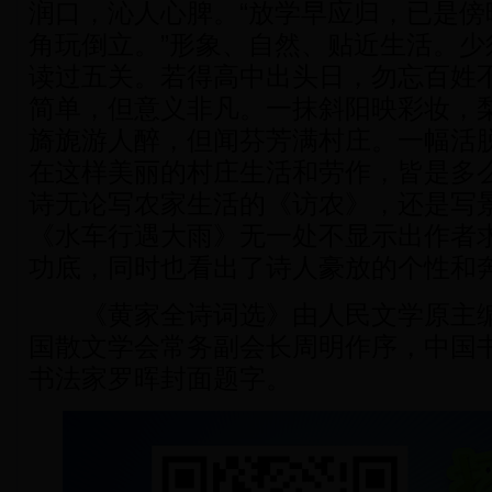
润口，沁人心脾。“放学早应归，已是傍
角玩倒立。”形象、自然、贴近生活。少
读过五关。若得高中出头日，勿忘百姓
简单，但意义非凡。一抹斜阳映彩妆，
旖旎游人醉，但闻芬芳满村庄。一幅活
在这样美丽的村庄生活和劳作，皆是多
诗无论写农家生活的《访农》，还是写
《水车行遇大雨》无一处不显示出作者
功底，同时也看出了诗人豪放的个性和
《黄家全诗词选》由人民文学原主编
国散文学会常务副会长周明作序，中国
书法家罗晖封面题字。