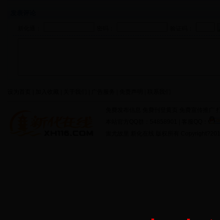
发表评论
新化通：
密码：
验证码：
设为首页 | 加入收藏 | 关于我们 | 广告服务 | 免责声明 | 联系我们
免费发布信息 免费刊登黄页 免费宣传推广 打
本站官方QQ群：54858901 | 客服QQ：
蚩尤故里 新化在线 版权所有 Copyright?2011 http: