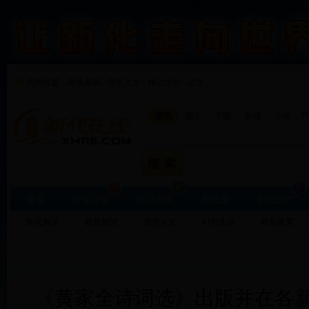
您的位置：
新化在线
-
历史人文
-
梅山文化 - 正文
F
资讯
图文
下载
商城
小说
首页
新化印象
高清图集
新化通
新化房产
新化风采
新化旅游
历史人文
时尚生活
新化教育
《黄家全诗词选》出版并在各