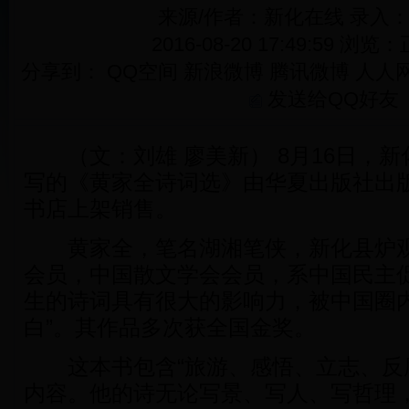
来源/作者：新化在线 录入
2016-08-20 17:49:59 浏览：
分享到：
QQ空间
新浪微博
腾讯微博
人人
发送给QQ好友
（文：刘雄 廖美新） 8月16日，新
写的《黄家全诗词选》由华夏出版社出
书店上架销售。
黄家全，笔名湖湘笔侠，新化县炉观
会员，中国散文学会会员，系中国民主
生的诗词具有很大的影响力，被中国圈内
白”。其作品多次获全国金奖。
这本书包含“旅游、感悟、立志、反腐
内容。他的诗无论写景、写人、写哲理