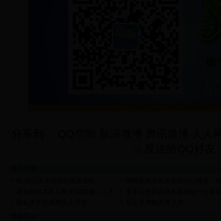
分享到：
QQ空间
新浪微博
腾讯微博
人人
发送给QQ好友
相关阅读
图 梅山巫术背后的诡异地貌
细数新化文化旅游的信口雌黄：
南都市竟说紫鹊界从清代开始叫
新化籍艺术家入展“积翠边城——大
省委宣传部副部长蒋祖煊一行看
起！
美湘西”中国画展
新化知名画家袁又琦
新化文艺发展现状之我见
新化是湖南开放之先
网友评论