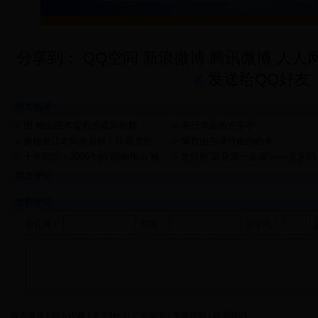
分享到：
QQ空间
新浪微博
腾讯微博
人人
发送给QQ好友
相关阅读
图 梅山巫术背后的诡异地貌
渐行渐远的古茶亭
探秘资江老码头后续：访霸堂院
爆竹凼与满竹凼的由来
子，再考南台山
十年回忆：2006年的“唱响梅山”梅
曾经的“新化第一县城”——宝庆码
山歌王大奖赛
头
网友评论
发表评论
新化通：
密码：
验证码：
设为首页 | 加入收藏 | 关于我们 | 广告服务 | 免责声明 | 联系我们