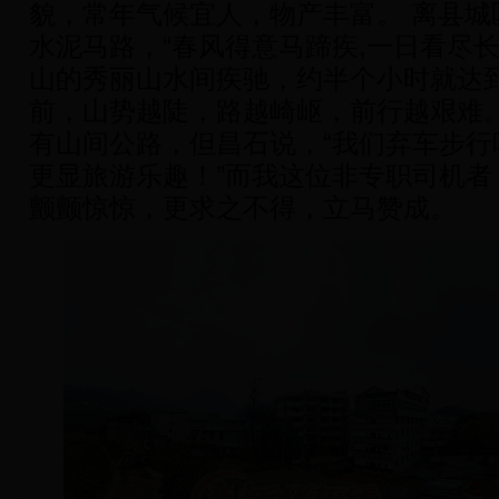
貌，常年气候宜人，物产丰富。 离县城
水泥马路，“春风得意马蹄疾,一日看尽
山的秀丽山水间疾驰，约半个小时就达
前，山势越陡，路越崎岖，前行越艰难
有山间公路，但昌石说，“我们弃车步行
更显旅游乐趣！”而我这位非专职司机者
颤颤惊惊，更求之不得，立马赞成。