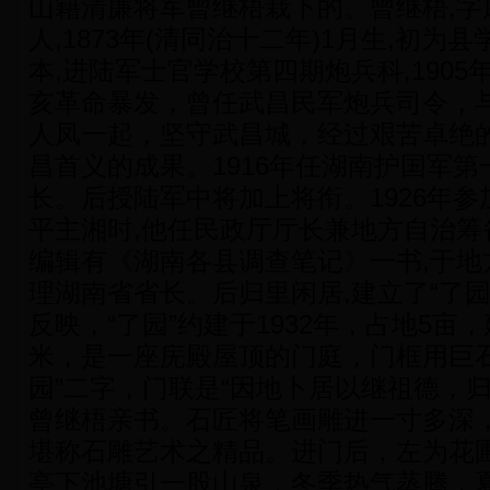
山籍清廉将军曾继梧栽下的。曾继梧,字
人,1873年(清同治十二年)1月生,初为
本,进陆军士官学校第四期炮兵科,1905年
亥革命暴发，曾任武昌民军炮兵司令，
人凤一起，坚守武昌城，经过艰苦卓绝
昌首义的成果。1916年任湖南护国军
长。后授陆军中将加上将衔。1926年参加
平主湘时,他任民政厅厅长兼地方自治筹备
编辑有《湖南各县调查笔记》一书,于地
理湖南省省长。后归里闲居,建立了“了园
反映，“了园”约建于1932年，占地5亩，
米，是一座庑殿屋顶的门庭，门框用巨石
园”二字，门联是“因地卜居以继祖德，
曾继梧亲书。石匠将笔画雕进一寸多深
堪称石雕艺术之精品。进门后，左为花
亭下池塘引一股山泉，冬季热气蒸腾，