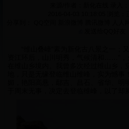
来源/作者：新化在线 录入
2016-04-03 10:18:05 浏览：
分享到：
QQ空间
新浪微博
腾讯微博
人人
发送给QQ好友
“维山叠嶂”素为新化古八景之一；又
资江环后，山川明秀，气候清和……”，
在维山乡境内。我曾多次经过维山乡，
地，只是无缘登临维山维峰，实为憾事！
媚，艳阳高悬，鄢吉、昌石、省华、明
于周末无事，决定去登临维峰，以了却