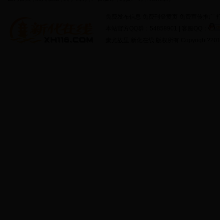
免费发布信息 免费刊登黄页 免费宣传推广 打
本站官方QQ群：54858901 | 客服QQ：
蚩尤故里 新化在线 版权所有 Copyright?2011 http: