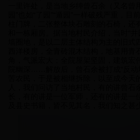
一里许处，是当地乡绅曾石余（又名曾用
园”也如“了园”“遁园”一样破残严重，
柱门牌，二张整体块石雕刻的石椅，还
和一栋厢房。据当地村民介绍，当时“井
墙圈地，是以二层主体结构为主的旧式
西洋楼房，全青砖混木结构，地基用青
角，气派宏大；全院屋架坚固，建筑宏
院幽深……解放后，曾石余被打成“反动
苦农民，于是被相继拆除，以至成今天
人，我们问访了当地村民，有的讲曾石
长，有的讲是一位军师，还有的讲是一
及县史书籍，皆不见其名，我们知之甚