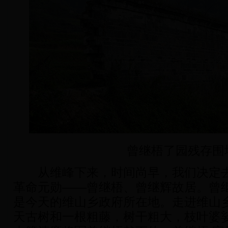
曾继梧了园残存围
从维峰下来，时间尚早，我们决定去
革命元勋——曾继梧、曾继辉故居。曾继
是今天的维山乡政府所在地。走进维山
天古树和一根粗藤，树干粗大，枝叶婆