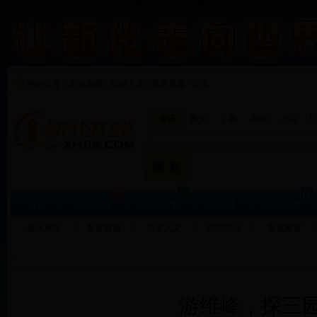
您的位置：
新化在线
-
历史人文
-
历史遗存 - 正文
F
资讯
图文
下载
商城
小说
首页
新化印象
高清图集
新化通
新化房产
新化风采
新化旅游
历史人文
时尚生活
新化教育
游维峰，探三