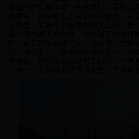
茂盛的青皮藤组成一奇妙景观。花园后
扇横屋，正屋右后边有喷池和炮楼，左
是家塾。了园各主要建筑均为二层，砖
有曾继梧亲书的对联。现在留下的古迹
外，还完好地保留下来一段围墙。据说
曾为难了石匠，说要牛从围墙下走，牛
挨墙头。这可让石匠绞尽了脑汁，一直
另外一个人给他出了这个主意，才修成