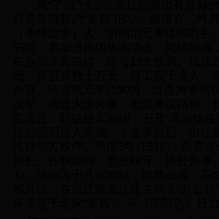
离“了园”约二公里处的路边有显赫的“
就是曾继辉的“遁园”旧址。曾继辉，号
（今维山乡）人，清同治元年(1862)
书院，参加进步团体南学会，同情新政
在乡间赤脚鸣锣，呼号妇女放脚。戊戌
洲，集股资数十万元，督工役千余人，
余亩。清宣统元年(1909)，当选为省
次年，清廷大借外债．出卖粤汉路权。
京请愿，联络旅京湘绅，召开“两湖铁路
运动因而进入高潮。辛亥革命后，出任
维持地方秩序。民国5年(1916)，受
局长。任职期间，尽忠职守，秉公办事。
心，便坠入十八层地狱；既凭公理，不怕
感其德，在沅江保安垸建生祠名“月公祠”
年病逝于老家“遁园”。有《湖田志》行