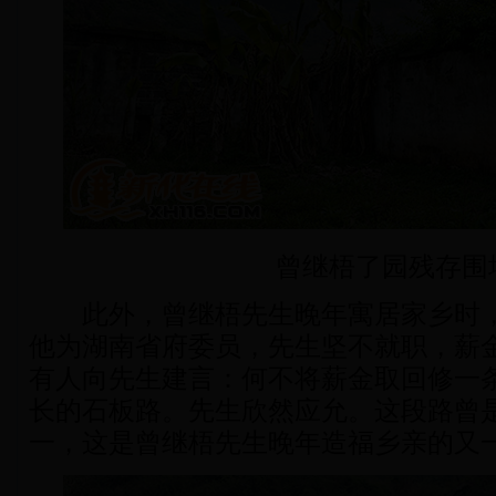
曾继梧了园残存围
此外，曾继梧先生晚年寓居家乡时，
他为湖南省府委员，先生坚不就职，薪
有人向先生建言：何不将薪金取回修一
长的石板路。先生欣然应允。这段路曾
一，这是曾继梧先生晚年造福乡亲的又