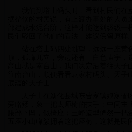
我们到塔山码头时，看到村民们在整
据整修的村民说，有上渡办事处的人员
部建成水泥台阶，这样才能达到级级一
民们驳回了他们的看法，建议保留原样
站在塔山码四处眺望，远远一座黄色
顶，孤峰兀立，旁边还有一白色庙宇，
高山就是南台山，我们决定沿着往天子
往南台山，顺便看看袁家村码头、天子
底蕴的天子山。
天子山在新化县城东曹家镇娘家管区
旁略矮，象一把太师椅的扶手；中间主
腰部下凹，似椅座；三峰造型俨然一把
五座小山峰簇拥着这把座椅，这就是民间