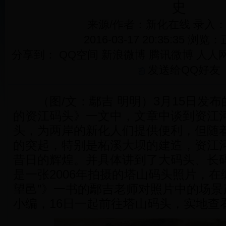
史
来源/作者：新化在线 录入
2016-03-17 20:35:35 浏览：
分享到：
QQ空间
新浪微博
腾讯微博
人人
发送给QQ好友
（图/文：鄢吉 明明）3月15日发布
的资江码头》一文中，文章中谈到资江
头，为两岸的新化人们提供便利，但随
的突起，特别是柘溪大坝的建造，资江
昔日的辉煌。并具体讲到了大码头、长
是一张2006年拍摄的塔山码头照片，在
望邑”》一书的鄢吉老师对照片中的场景
小编，16日一起前往塔山码头，实地查