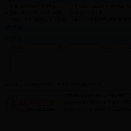
图 梅山巫术背后的诡异地貌
十年回忆：2006年的“唱响梅山”梅
山歌王大奖赛
揭秘：新化为何大量从江西移民，
图 新邑桃林由来
朱元璋曾经血洗湖南？
叶振东：新化“桃林阻击战”的英雄
孟公镇王爷山龙狮飞舞拉启申遗
幕
网友评论
发表评论
新化通：
密码：
验证码：
设为首页 | 加入收藏 | 关于我们 | 广告服务 | 免责声明 | 联系我们
免费发布信息 免费刊登黄页 免费宣传推广 打
本站官方QQ群：54858901 | 客服QQ：
蚩尤故里 新化在线 版权所有 Copyright?2011 http: