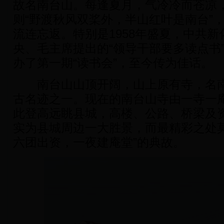
故名南台山。每逢夏月，气冷冷而苍凉
则“野渡秋风双桨外，半山红叶是南台”
流连忘返。特别是1958年盛夏，中共
央、毛主席提出的“领导干部要多读点书
办了第一期“读书会”，至今传为佳话。
南台山山顶开阔，山上原有寺，名南
古名迹之一。现在的南台山寺由一寺一
此登高远眺县城，高楼、公路、桥梁及
实为县城周边一大胜景，而最精彩之处莫
六团出资，一夜建庵堂”的典故。