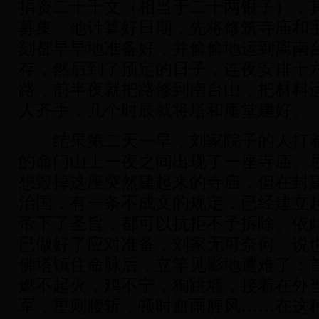
捐资二十千文（相当于二十两银子），
募集。他计算好日期，先将修筑寺庙和
刻都早早地准备好，并偷偷地运到离南
存，然后到了预定的日子，连夜安排十
路，前半夜就把路修到南台山，把材料
人齐手，几个时辰就将塔和庵堂建好。
结果第二天一早，刘家院子的人打着
的命门山上一夜之间出现了一座寺庙。
想毁掉这座突然建起来的寺庙，但在封
治国，有一条不成文的规定，已经建立
帝下了圣旨，都可以抗拒不予拆除。依
已做好了应对准备，刘家无可奈何。说
佛塔镇住命脉后，立竿见影地遭难了：
燃不起火，鸡不宁，狗跳墙，接着在外
军，重则腰斩，顿时血雨腥风……在这