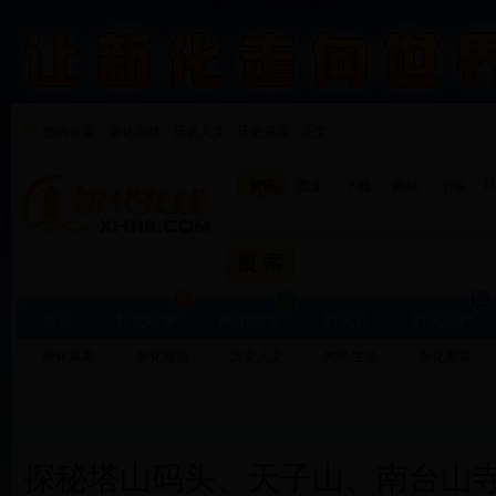
您的位置：
新化在线
-
历史人文
-
历史遗存 - 正文
F
资讯
图文
下载
商城
小说
首页
新化印象
高清图集
新化通
新化房产
新化风采
新化旅游
历史人文
时尚生活
新化教育
探秘塔山码头、天子山、南台山