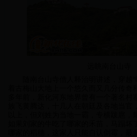
远眺南台山寺
随南台山寺僧人释治明讲述，穿越“时
着古梅山大地上一个悠久而又几分传奇和
多年前，新化河东地界曾有一个著名村
族飞黄腾达，十几人在朝廷及各地当官
以上，但刘姓为当地一霸，专横跋扈，
如果刘家的牛吃了哪家的禾苗，马蹋坏
哪家的稻穗，这家人只能自认倒霉，最