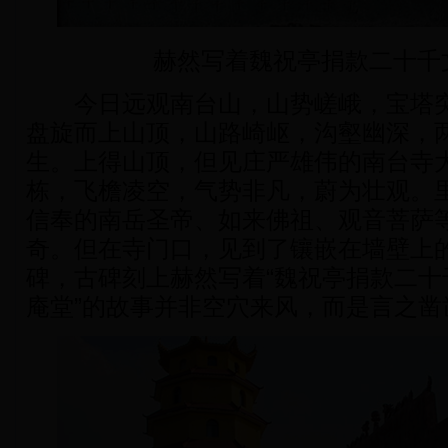
赫然写着魏祝亭捐款二十千
今日远观南台山，山势嵯峨，宝塔突
盘旋而上山顶，山路崎岖，沟壑幽深，
生。上得山顶，但见庄严雄伟的南台寺
栋，飞檐凌空，气势非凡，蔚为壮观。
信奉的南岳圣帝、如来佛祖、观音菩萨
奇。但在寺门口，见到了镶嵌在墙壁上
碑，古碑刻上赫然写着“魏祝亭捐款二十
庵堂”的故事并非空穴来风，而是言之凿