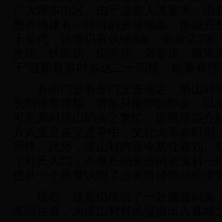
广大河东山区。由于这里人流量大，沿
整齐地建有一排排的房屋铺面，形成完整
十年代，这里仍有伙铺3家，南杂店2家
发店、铁匠店、铜匠店、屠宰店、碾米屋
子”渡船最多时多达二十四艘，轮番有序
县衙门曾有专门文告规定，塔山码头
长期停靠货船，货船只能即卸即走，以
可见厮时塔山码头之繁忙。据曹培四介
方式竖立在义渡亭中，文化大革命时期
所终。此外，塔山村内至今居住着刘、
个姓氏人口，不像长码头边的资源村一
也从一个角度说明了这里曾经商品经济
现在，这里仍保留了一处摆渡码头，
来回往返，为塔山村村民提供出入县城