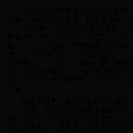
且说这个魏祝亭是个货真价实的主，
出身，同时又颇有正气。据王裕明的《
载：“魏祝亭，清代小说作家,名魏崧,字
隆五十年,卒于咸丰四年,道光三年进士
隆昌、兴文、邻水、南充和南川等知县
录》、《壹是纪始》、《四声综辨》、
九种夷记》、《两粤？俗记》和《藏俗记
志》和《南川县志》。”他在四川为官的
苦，严厉打击过土豪劣绅，得罪了当地
丢官。
魏祝亭可是个精通堪舆风水的高手，
不过刘家，于是决定从风水上制服他们
准了南台山一带是刘家的龙兴之地，决
脉，从中破坏，并利用了当地人们深恨