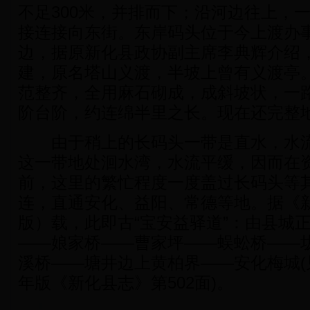
不足300米，并排而下；沿河边往上，
接连接向东街。东岸码头位于今上渡办
边，据原新化县政协副主席李典辉介绍
建，原名塔山义渡，半坡上曾有义渡亭
范整齐，全用麻石砌成，成斜坡状，一路
阶台阶，约连绵半里之长。现在还完整地
由于稍上的长码头一带是直水，水流
这一带地处洄水湾，水流平缓，因而在
前，这里的繁忙程度一度盖过长码头等
连，直通安化、益阳、常德等地。据《新
版）载，此即古“宝安益驿道”：由县城
——娘家桥——曹家坪——蜈蚣桥——
溪桥——塘井边上黄柏界——安化梅城(见
年版《新化县志》第502面)。