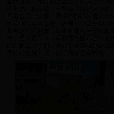
达数百人，相连的官道上，贩夫走卒川
绎不绝。据传说，一些县令就是从长沙
官道过塔山义渡，再沿石阶码头进入向
到县衙门走马上任。还有一个县令卸职
阳再准备回老家，结果在新化与安化接
害，至今还留下了黄柏界土匪杀县令的
船的舵工水手们，把船安全驾驶到益阳
里好好地玩几天，然后再沿这条官道，