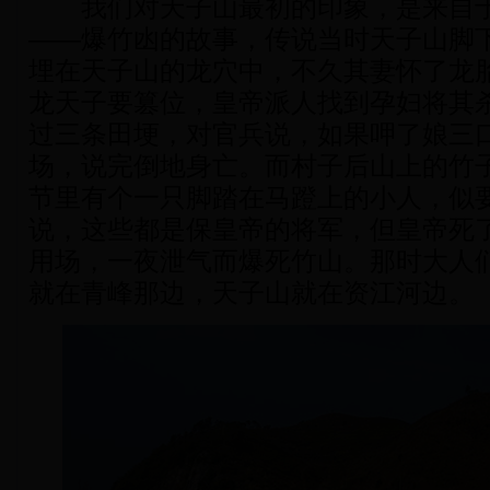
我们对天子山最初的印象，是来自于
——爆竹凼的故事，传说当时天子山脚
埋在天子山的龙穴中，不
久其妻怀了龙
龙天子要篡位，皇帝派人找到孕妇将其
过三条田埂，对官兵说，如果呷了娘三
场，说完倒地身亡。而村子后山上的竹
节里有个一只脚踏在马蹬上的小人，似
说，这些都是保皇帝的将军，但皇帝死
用场，一夜泄气而爆死竹山。那时大人
就在青峰那边，天子山就在资江河边。