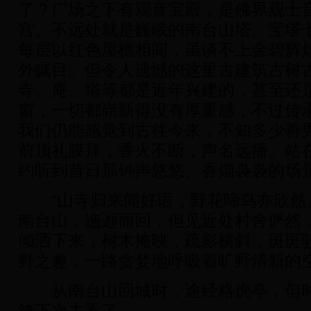
了？广场之下有观音宝殿，是佛界观士
宫。不远处就是巍峨的南台山塔。宝塔
每层以红色屋檐相间，虽谈不上金碧辉
外瞩目。但令人遗憾的这里古建筑古树
寺、庵、塔等都是近年兴建的，甚至还
窗，一切都崭新得没有厚重感，不过传
我们仍能感觉到古往今来，不知多少善
前顶礼膜拜，香火不断，声名远播。站
约听到昔日那钟声悠悠、香烟袅袅的场
“山寺归来闻好语，野花啼鸟亦欣然。
南台山，迤逦而回，但见近处村舍俨然
倾洒下来，树木掩映，疏影横斜，斑斑
野之趣，一路贪婪地呼吸着旷野清新的
从南台山回城时，途经格虎亭，但时