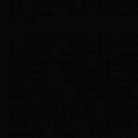
哀求，尽量减轻灾难。如有不满或去驱
辱骂，重则毒打。背地里人们叫刘家院
恨之入骨。
也活该刘家气数已尽，这年，在四川
乡，他带着随从，从益阳过安化，沿着
溪桥过吉庆岩、蜈蚣桥穿曹家坪入娘家
新化县城内的毕家巷老家。刘家院子的
这位名头颇大、声誉俱佳的知县一个下
家院子地段时，刘家人在官道上摆好官
品以上的官袍七件。据封建时期的规定
赐封的，下级官员一见到上级官员官袍
样，必须立即命令随从肃立，自己洗手
敬敬地行九跪三拜之礼方可。刘家前后
就折腾了三个多时辰，人也折腾得精疲
他暗暗发誓，不报此仇，誓不为人。