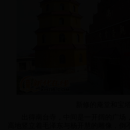
新修的庵堂和宝
出得南台寺，中间是一开阔的广场，
高地竖立着毛泽东与杨开慧的雕像，倒