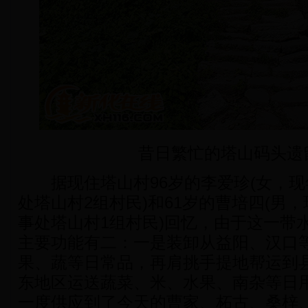
昔日繁忙的塔山码头遗
据现住塔山村96岁的李爱珍(女，现
处塔山村2组村民)和61岁的曹培四(男
事处塔山村1组村民)回忆，由于这一带
主要功能有二：一是装卸从益阳、汉口
果、蔬等日常品，再肩挑手提地帮运到
东地区运送蔬菜、米、水果、南杂等日
一度供应到了今天的曹家、柘古、桑梓