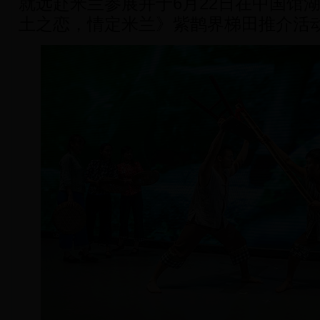
就远赴米兰参展并于6月22日在中国馆
土之恋，情定米兰》紫鹊界梯田推介活