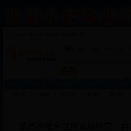
您的位置：
新化在线
-
新化旅游
-
旅游资讯 - 正文
F
资讯
图文
下载
商城
小说
首页
新化印象
高清图集
新化通
新化房产
新化风采
新化旅游
历史人文
时尚生活
新化教育
紫鹊界独享世博返场殊荣，再