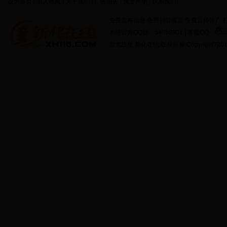
设为首页 | 加入收藏 | 关于我们 | 广告服务 | 免责声明 | 联系我们
免费发布信息 免费刊登黄页 免费宣传推广 打
本站官方QQ群：54858901 | 客服QQ：
蚩尤故里 新化在线 版权所有 Copyright?2011 http: