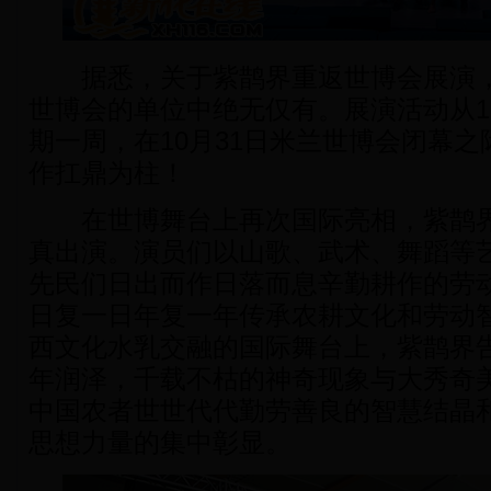
据悉，关于紫鹊界重返世博会展演，
世博会的单位中绝无仅有。展演活动从10
期一周，在10月31日米兰世博会闭幕
作扛鼎为柱！
在世博舞台上再次国际亮相，紫鹊界
真出演。演员们以山歌、武术、舞蹈等
先民们日出而作日落而息辛勤耕作的劳
日复一日年复一年传承农耕文化和劳动
西文化水乳交融的国际舞台上，紫鹊界
年润泽，千载不枯的神奇现象与大秀奇
中国农者世世代代勤劳善良的智慧结晶
思想力量的集中彰显。