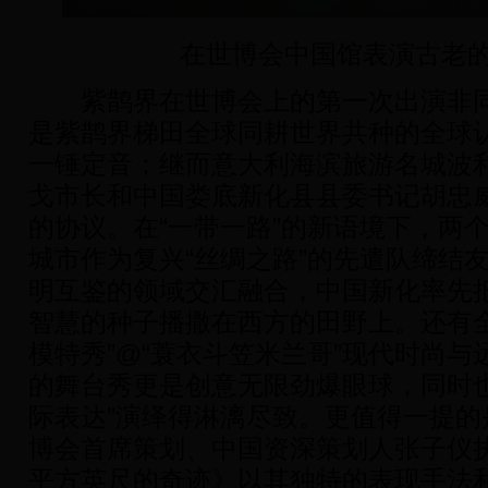
在世博会中国馆表演古老
紫鹊界在世博会上的第一次出演非同
是紫鹊界梯田全球同耕世界共种的全球
一锤定音；继而意大利海滨旅游名城波
戈市长和中国娄底新化县县委书记胡忠
的协议。在“一带一路”的新语境下，两
城市作为复兴“丝绸之路”的先遣队缔结
明互鉴的领域交汇融合，中国新化率先
智慧的种子播撒在西方的田野上。还有全
模特秀”@“蓑衣斗笠米兰哥”现代时尚
的舞台秀更是创意无限劲爆眼球，同时也
际表达”演绎得淋漓尽致。更值得一提的
博会首席策划、中国资深策划人张子仪
平方英尺的奇迹》以其独特的表现手法