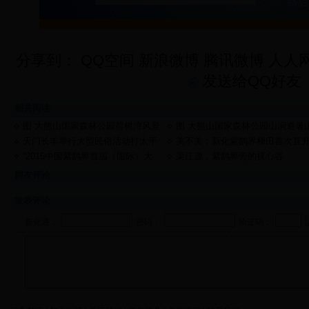
分享到：
QQ空间
新浪微博
腾讯微博
人人
发送给QQ好友
相关阅读
图 大熊山国家森林公园荷树湾风景
图 大熊山国家森林公园山涧避暑
区游记
庄欢迎您
天门长丰举行大型民俗活动打太平
美不美：新化紫鹊界梯田首次直
清醮，并欲申报非遗项目
机航拍欣赏！
“2015中国紫鹊界首届（国际）大
渠江源，紫鹊界旁的裸心谷
地艺术节”启幕
网友评论
发表评论
新化通：
密码：
验证码：