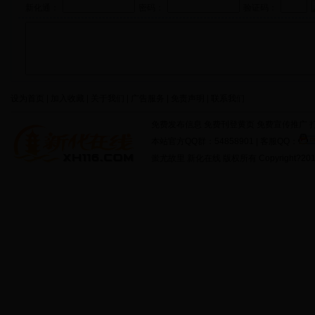
新化通：
密码：
验证码：
设为首页 | 加入收藏 | 关于我们 | 广告服务 | 免责声明 | 联系我们
免费发布信息 免费刊登黄页 免费宣传推广 打
本站官方QQ群：54858901 | 客服QQ：
蚩尤故里 新化在线 版权所有 Copyright?2011 http: