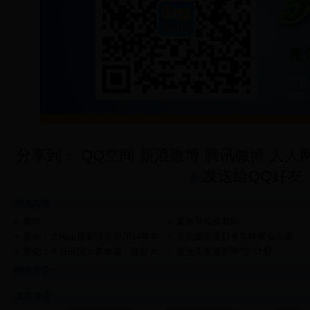
分享到：
QQ空间
新浪微博
腾讯微博
人人
发送给QQ好友
相关阅读
窗外
鲨鱼哥拍摄紫鹊
新化：大梅山摄影俱乐部2014年年
新化摄影爱好者年终聚会方案
会隆重举行
新化：今日出现大雾奇观，摄影大
星光儿童摄影寻“宝”计划
师抓捕唯美瞬间
网友评论
发表评论