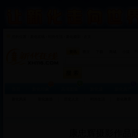
您的位置：
新化在线
-
时尚生活
-
新化摄影 - 正文
F
资讯
图文
下载
商城
小说
首页
新化印象
高清图集
新化通
新化房产
新化风采
新化旅游
历史人文
时尚生活
新化教育
康忠辉摄影作品