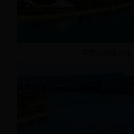
不尽滔滔资水来