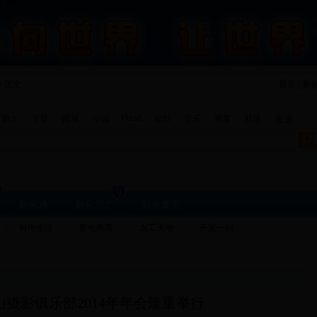
- 正文
首页 | 新
Flash
图文
下载
商城
小说
电影
音乐
博客
社区
企业
新化通
新化房产
新化黄页
时尚生活
新化教育
农工天地
开笑一刻
摄影俱乐部2014年年会隆重举行