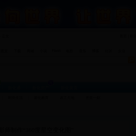
- 正文
首页 | 新
Flash
图文
下载
商城
小说
电影
音乐
博客
社区
企业
新化通
新化房产
新化黄页
时尚生活
新化教育
农工天地
开笑一刻
影师制作“360度星空变化图”