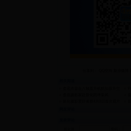
分享到：
QQ空间
新浪微博
相关阅读
娄底市首台八轴直升机航拍器升空
P
娄底摄影家赴新化田坪采风
新化摄影爱好者群4月8日首次观片
品片交流活动倡议书
网友评论
发表评论
新化通：
密码：