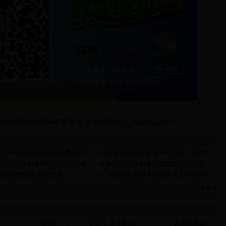
腾讯微博
人人网
网易微博
本地收藏夹
发送给QQ好友
hotoshop提高照片清晰度方法
中国民俗摄影家理事刘时庄，将择
时上“天门”
新化摄影爱好者举行经验交流会
新化摄影爱好者群首次观片品片交
流活动圆满成功
新化出现“海市蜃楼”奇观
新化摄影爱好者赴冷水江禾青进行
人像外拍活动
共有评论
0
条
注册新化通
验证码：
匿名发表