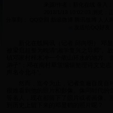
来源/作者：新化在线 录入
2013/1/13 10:02:03 浏览：
正
分享到：
QQ空间
新浪微博
腾讯微博
人人
发送给QQ好友
新化在线网讯（记者 邱向明） 邓显鹤（
被梁启超誉为晚清“湘学复兴之导师”。
镇邓家村梓木冲一个依山环水的地方。曾
弟子”；邓在南村草堂编辑整理诗文史志
声名今北斗”。
然而，迄今为止，记者查遍百度百科
很难看到他的照片和影像。像同时代的
等名人，现在都留下了照片或者画像。
到历史上留下来的邓显鹤的照片呢？