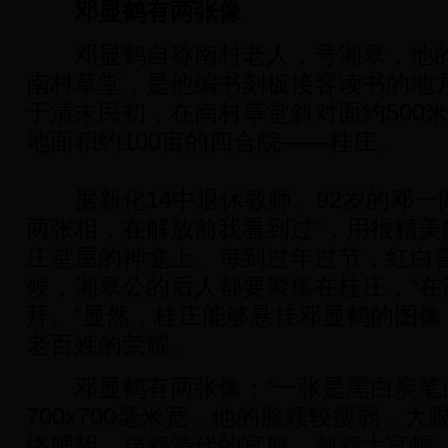
邓显鹤有两张像
邓显鹤自称南村老人，号湘皋，他的
南村草堂，是他编书刻板接客读书的地
于清末民初，在南村草堂斜对面约500
地面积约100亩的四合院——桂庄。
据新化14中退休教师、92岁的邓一
两张相，在解放前我看到过”，用很精美
庄堂屋的神龛上。每到过年过节，红白
候，湘皋公的后人都要聚集在桂庄，“在
拜。”显然，桂庄能够悬挂邓显鹤的图像
老百姓的荣耀。
邓显鹤有两张像：“一张是黑白炭笔
700x700毫米宽，他的脸颊较瘦弱，
络腮胡，穿着清代的官服，戴着大官帽