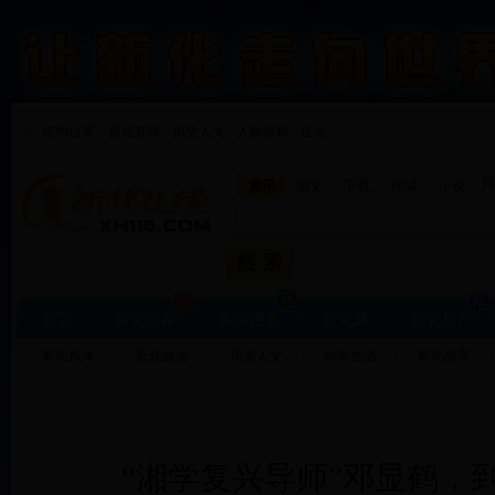
您的位置：
新化在线
-
历史人文
-
人物春秋 - 正文
F
资讯
图文
下载
商城
小说
首页
新化印象
高清图集
新化通
新化房产
新化风采
新化旅游
历史人文
时尚生活
新化教育
“湘学复兴导师”邓显鹤，