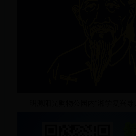
明源阳光购物公园内“湘学复兴导