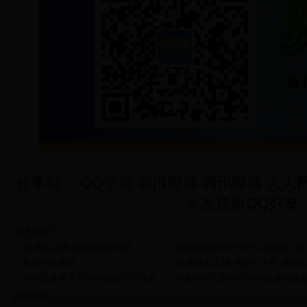
分享到：
QQ空间
新浪微博
腾讯微博
人人
发送给QQ好友
相关阅读
图 梅山巫术背后的诡异地貌
邓显鹤1849年长沙天心阁发起“重
阳诗会”誉为“湖湘骚坛盛事”
格虎亭全景图
图 新化文工团 风雨六十年 老团
张彦勋访谈
论梅山道教文化中的巫觋崇信现象
在紫鹊界文田桥坪等地拍摄的戏
电影《村官是个堂客们》介绍
网友评论