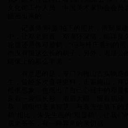
文化馆工作人员、中国美术家协会会员
描画出来的。”
记者将“明源”拍下的照片，带到原建
中，让邓老师看。邓满怀深情，端详良
轮廓还是像邓显鹤，“但与桂庄看到的照
他没有留这么长的胡子，另外，湘皋公
雕像上的那么丰满。”
有意思的是，专门为梅山古实物造像
生，曾经多次查寻史料，走遍梅山，拜
根据想象，也画出了自己心目中的邓显
穿着一袭黑长衫，浓眉大眼，留着胡须
恭，眉眼中充满智慧。与袁先生笔下的充
鹤”相比，朱先生画的“邓显鹤”，让我
居老爷爷，有一种异常的亲切感。