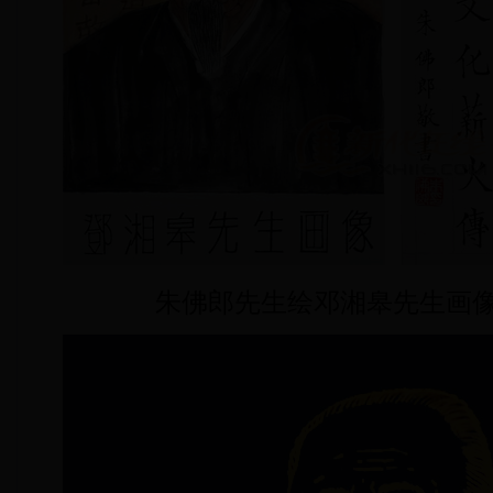
朱佛郎先生绘邓湘皋先生画