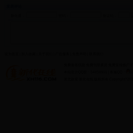
发表评论
新化通：
密码：
验证码：
设为首页 | 加入收藏 | 关于我们 | 广告服务 | 免责声明 | 联系我们
免费发布信息 免费刊登黄页 免费宣传推广 打
本站官方QQ群：54858901 | 客服QQ：
蚩尤故里 新化在线 版权所有 Copyright?2011 http: