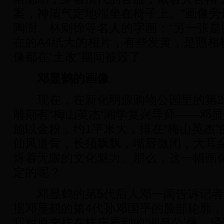
案，神清气定地端坐在椅子上。”画像旁
陶澍、林则徐等名人的字画；“另一张是
在的A4纸大的相片，有些发黄，是照相
像都在“土改”期间被毁了。
邓显鹤的画像
现在，在新化明源购物公园里的第2
雕刻有“梅山英杰‘湘学复兴导师——邓显
施以金粉，约1平米大，排在“梅山英杰”
仙风道骨，长须飘飘，嘴唇微闭，大耳
烁着无限的文化魅力。那么，这一幅画
定的呢？
邓显鹤的第5代后人邓一闾告诉记者：“
据邓显鹤的第4代孙邓国平的脸部轮廓
我对原来挂在桂庄看到的‘湘皋公’像，