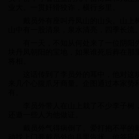
业大。一贯奸猾狡诈，横行乡里。
戴员外有座叫丹凤山的山头。山上树
山中有一股清泉，泉水清亮，四季长流
有一天，不知从何处来了一位阴阳先
块丹凤朝阳的宝地，如果谁死后葬在那
将相。
这话传到了李员外的耳中，他对这块
来几个心腹爪牙商量。企图通过本家势
有。
李员外带人在山上栽了不少李子树，
还邀一些人为他做证。
戴员外气得病倒了。爱打抱不平的戴
动找上门要戴员外向县里告状，他答应