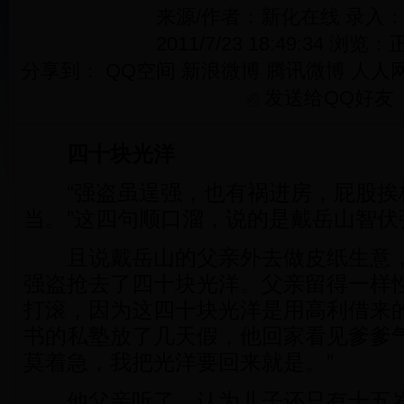
来源/作者：新化在线 录入
2011/7/23 18:49:34 浏览：
正
分享到：
QQ空间
新浪微博
腾讯微博
人人
发送给QQ好友
四十块光洋
“强盗虽逞强，也有祸进房，屁股挨
当。”这四句顺口溜，说的是戴岳山智伏
且说戴岳山的父亲外去做皮纸生意，
强盗抢去了四十块光洋。父亲留得一样
打滚，因为这四十块光洋是用高利借来
书的私塾放了几天假，他回家看见爹爹气
莫着急，我把光洋要回来就是。”
他父亲听了，认为儿子还只有十五岁