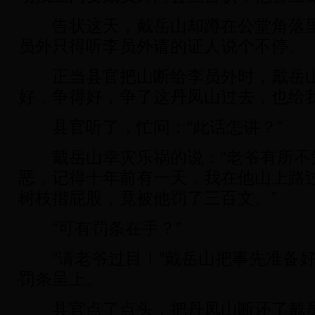
告状这天，戴岳山却蹲在公堂角落里
员外只得听李员外请的证人说个不停。
正当县官把山断给李员外时，戴岳山
好，争得好，争了这丹凤山过去，也给我
县官听了，忙问：“此话怎讲？”
戴岳山幸灾乐祸的说：“老爷有所不
恶，记得十年前有一天，我在他山上路
树枝揩屁股，竟被他罚了三百文。”
“可有罚条在手？”
“请老爷过目！”戴岳山把事先准备好
罚条呈上。
县官点了点头，把丹凤山断还了戴员