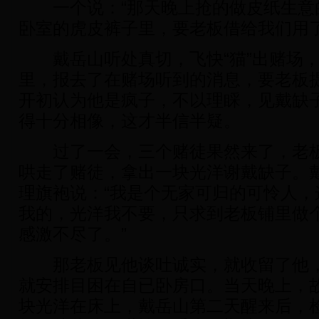
一个说：“那天晚上抢的做皮纸生意
卧室的虎皮裤子里，要老板借给我们用了
戴岳山听处真切，飞快“猫”出赌场，
里，报去了在赌场听到的消息，要老板
开初认为他是疯子，不以理睬，见戴缺
得十分相像，这才半信半疑。
过了一会，三个赌徒果然来了，老板
哄走了赌徒，拿出一块光洋谢戴缺子。
理旗袍说：“我是个无家可归的可怜人，
我的，光洋我不要，只求到老板铺里做
感激不尽了。”
那老板见他谈吐诚实，就收留了他，
就安排目困在自已卧房口。当天晚上，
块光洋在床上，戴岳山第二天醒来后，