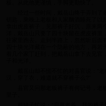
板。从此他更谨慎，手脚更勤快了。
经过一些时间，戴岳山终于弄到了老
钥匙，乘晚上老板和人家酗酒睡死了以
拿出虎皮裤子，见那裤子好沉，原来两
洋，戴岳山只要了四十块留在虎皮裤里
往家里跑去。走到半路上，忽然听后面
四十块光洋藏在一个隐蔽的地方，再若
着几个家丁赶到，把戴岳山拿下去见官
子和光洋。
戴岳山却不慌不忙的对县官说：“老
汉，穿了衣，难道就不穿裤子么?”
县官又问那老板裤子有何记号，老板
里子。
戴缺子忙说：“启禀老爷，我的裤子