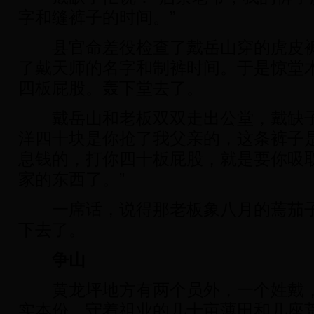
字和缝裤子的时间。”
县官命差役检查了戴岳山穿的虎皮裤
了戴天师的名字和制裤时间。于是惊堂
四板屁股。轰下堂去了。
戴岳山和老板双双走出公堂，戴缺子
洋四十块是你抢了我父亲的，这条裤子
息钱的，打你四十板屁股，就是要你吸
家的东西了。”
一席话，说得那老板象八月的蔫茄子
下去了。
争山
黄龙坪地方有两个员外，一个姓戴，
实本份，守着祖业的几十亩薄田和几座