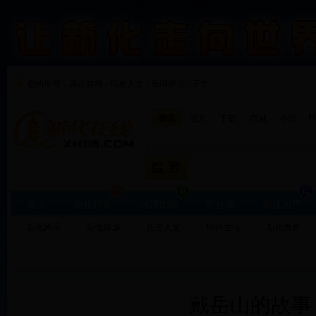
您的位置：
新化在线
-
历史人文
-
民间传说 - 正文
F
资讯
图文
下载
商城
小说
首页
新化印象
高清图集
新化通
新化房产
新化风采
新化旅游
历史人文
时尚生活
新化教育
戴岳山的故事