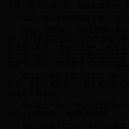
个字，每人吟诗一首，做得来就请坐，做
戴岳山用右手揩了揩鼻子说：“小人奉
“好呀，我先来。”大财主绣帽一整，
道：“左边是贝右是才，壶中有酒我先筛
上金箍无处买。”大财主说完，二财主红
说：“滴水洞下一个王，壶中有酒我先尝
要抵个小田庄。”说罢财大气粗的望着戴
戴岳山这时肚子里也有货了，两手打
的是，乐火心来乐火心，壶中有酒我先
拔根毫毛表寸心。”
两位财主一听，一齐大叫了起来：“
海味，想得倒美。”很想反悔前言。
戴岳山不慌不忙说：“男子口，将军