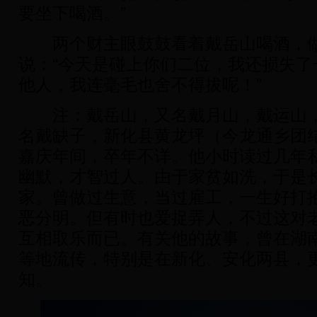
要坐下喝酒。”
两个财主眼鼓鼓看着戴岳山喝酒，做
说：“今天是碰上你们二位，我还损失了
他人，我连毫毛也舍不得拔呢！”
注：戴岳山，又名戴月山，戴运山，
名戴缺子，新化县黄龙坪（今龙通乡团
嘉庆年间，卒年不详。他小时读过几年
幽默，才智过人。由于家贫如洗，于是
家。曾做过生意，当过雇工，一生好打
恶分明。但有时也爱捉弄人，不过这对
互相取乐而已。有关他的故事，曾在湖
等地流传，特别是在新化、安化两县，
知。