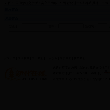
图 中国佛教研究所所长吴立民为邓
图 新化进士李郁华和其他十五位
显鹤故居题字
士的手迹
网友评论
发表评论
新化通：
密码：
验证码：
设为首页 | 加入收藏 | 关于我们 | 广告服务 | 免责声明 | 联系我们
免费发布信息 免费刊登黄页 免费宣传推广 打
本站官方QQ群：54858901 | 客服QQ：
蚩尤故里 新化在线 版权所有 Copyright?2011 http: