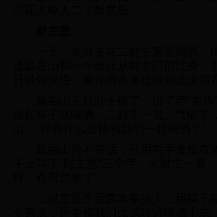
假证人每人二十板屁股。
财主愁
一天，大财主在二财主家里喝酒，山
逢戴岳山和一个伙计从财主门前过身，那
日讲你灵性，看你有本事吃得到这桌酒席
戴岳山正好肚子锇了，说了声“要得”
端起杯子就喝酒。二财主一见。气恼了
山：“你有什么资格和我们一起喝酒？”
戴岳山并不答话，只用右手食指在酒
子上写了“财主愁”三个字。大财主一看
财，有何愁来？”
二财主是个爱露本事的人，用筷子敲
个穷汉，还要和我们比试吟诗喝酒不成