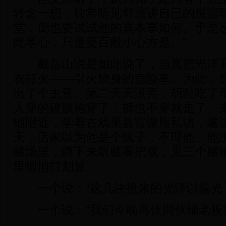
转念一想，往常听见邻居讲自已的崽蛮
堂，倒也要试试他的真本事如何。于是感
此孝心，只是要百般小心方是。”
戴岳山说是如此说了，当真把光洋要
衣打火——引火烧身的危险事。为此，
出了个主意。第二天天没亮，胡乱吃了
人穿的破旗袍穿了，裤也不穿就走了。
铺附近，学着古戏里县官微服私访，遍
天，店家以为他是个疯子，不理他。他
赌场里，蹲下来听赌看把戏，见三个赌
里悄悄打划算。
一个说：“这几块抢来的光洋以输光了
一个说：“我们今晚再伙同伙铺老板抢