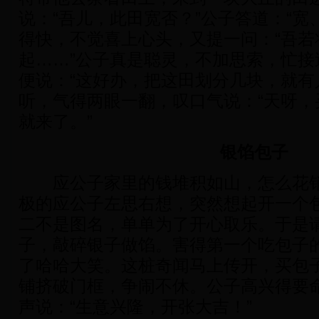
说：“吾儿，此田宽否？”公子答道：“宽
得快，不觉喜上心头，又提一问：“吾若
起……”公子真是聪灵，不加思索，忙接
便说：“这好办，把这田划分几块，就有
听，气得两眼一翻，叹口气说：“天呀，
就来了。”
银馅包子
应公子家里的钱堆积如山，怎么花销
极的应公子左思右想，突然想起开一个
二不是图名，单单为了开心取乐。于是
子，敲碎银子做馅。害得第一个吃包子
了哈哈大笑。这桩奇闻马上传开，买包
铺挤破门框，争闹不休。公子高兴得要
声说：“生意兴隆，开张大吉！”