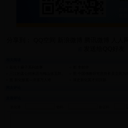
分享到：
QQ空间
新浪微博
腾讯微博
人人
发送给QQ好友
相关阅读
新化十麻子系列故事
图 李郁华
三江的孟公祠来历与梅山张五郎、
图 中国佛教研究所所长吴立民为
孟公与初祖蚩尤有关系
显鹤故居题字
图 新化惨案---洋溪万人堆
清史新化英才邹汉勋
网友评论
发表评论
新化通：
密码：
验证码：