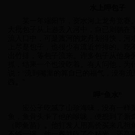
水上呷包子
某一年端阳节，资水河上龙舟竞赛。
大批包子从上游丢入河中，自已则躺在
流入口中，可是渡河的龙舟划得快，河
上尽是包子，也很少有流近竹排的。吃
出竹排，等包子流来。许多包子从他身
抓，结果一个也没吃着。有人问他，为
说：“流到嘴里的算自已的福气，没有流
西。”
呷“鱼水”
应公子吃腻了山珍海味，没有一样菜
鱼，鱼骨头卡了他的喉咙，便想到了新
（即鱼苗）。他打发人用高价买来几担
不够一碗，他一餐就吃了个精光，还高兴