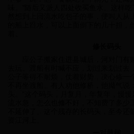
味。”随后又派人四处收买鱼水。这样吃
然想到上回流水吃包子的事，便叫人从
的船上舀水，可以上面倒下的几十担，
着。
修长码头
应公子搬家住进县城后，河对门有赌
去玩。渡船有时喊不应，划过来划过去
公子等得不耐烦，仗着财势，决心修一
不再坐渡船。有人劝他修桥，他拗气说：
头。”这个码头，月复月，年复年，慢慢
流水急，怎么也修不好，不知费了多少
不延伸了。这个残存的长码头，至今还
资江河上。
一对鼓槌