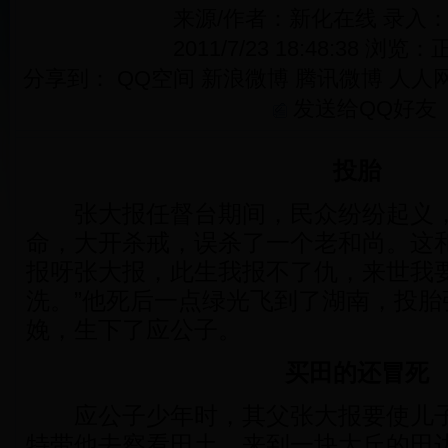
来源/作者：新化在线 录入
2011/7/23 18:48:38 浏览：
正
分享到：
QQ空间
新浪微博
腾讯微博
人人
发送给QQ好友
投胎
张大报任督台期间，民众纷纷起义，
命，大开杀戒，误杀了一个老和尚。这和
报呀张大报，此生我报不了仇，来世我
洗。”他死后一点绿光飞到了湖南，投胎
娩，生下了应公子。
买田的还冒死
应公子少年时，其父张大报要使儿子
特带他去察看田土，来到一块大丘的田