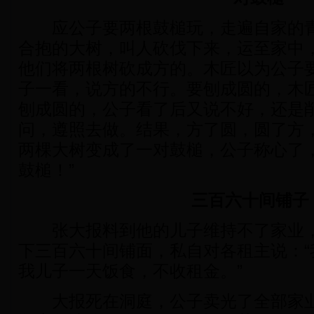
应公子要两根鼓槌玩，走遍自家的青
合抱的大树，叫人砍伐下来，运至家中
他们将两根树砍成方的。木匠以为公子
子一看，说方的不行。要刨成圆的，木
刨成圆的，公子看了后又说不好，还是
问，遵照去做。结果，方了圆，圆了方
两棵大树变成了一对鼓槌，公子称心了，
鼓槌！”
三百六十间铺子
张大报料到他的儿子维持不了家业，
下三百六十间铺面，私自对各租主说：“
我儿子一天饭食，不收租金。”
大报死在洞庭，公子卖光了全部家业