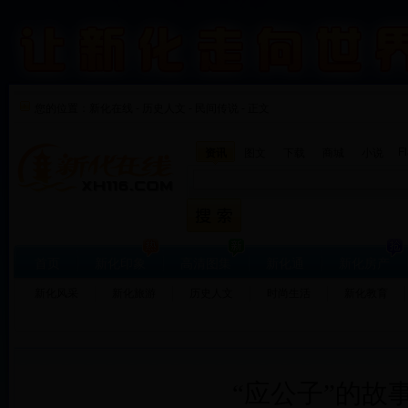
您的位置：
新化在线
-
历史人文
-
民间传说 - 正文
F
资讯
图文
下载
商城
小说
首页
新化印象
高清图集
新化通
新化房产
新化风采
新化旅游
历史人文
时尚生活
新化教育
“应公子”的故