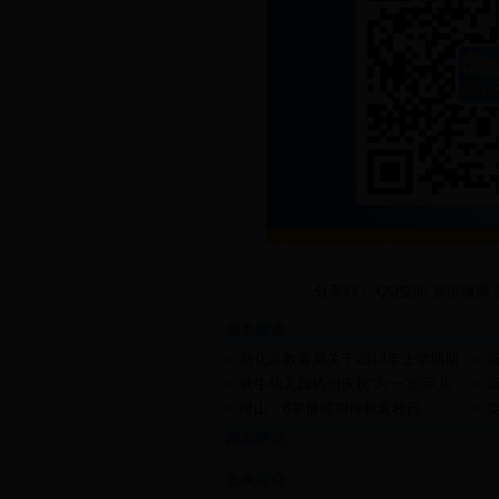
分享到：
QQ空间
新浪微博
相关阅读
新化县教育局关于2014年上学期期
末考试时间安排表
铁牛幼儿园热烈庆祝“六一”国际儿
童节
隆
维山：8岁倩颖期待重返校园
学
网友评论
发表评论