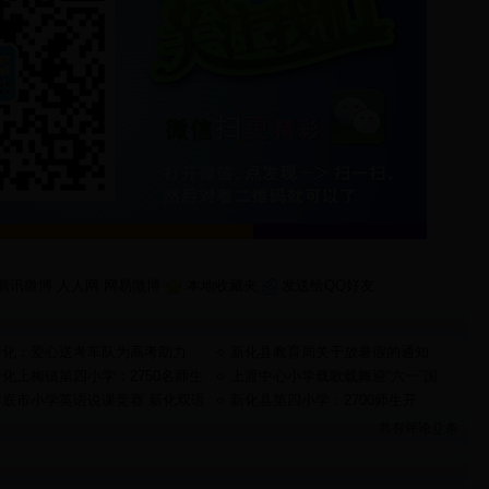
腾讯微博
人人网
网易微博
本地收藏夹
发送给QQ好友
新化：爱心送考车队为高考助力
新化县教育局关于放暑假的通知
新化上梅镇第四小学：2750名师生
上渡中心小学载歌载舞迎“六一”国
重庆祝“六一”节
际儿童节
娄底市小学英语说课竞赛 新化双语
新化县第四小学：2700师生开
校Miss刘勇夺桂冠
展“告别不文明行为”活动
共有评论
0
条