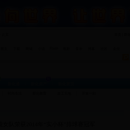
- 正文
首页 | 新
Flash
图文
下载
商城
小说
电影
音乐
博客
社区
企业
新化通
新化房产
新化黄页
时尚生活
新化教育
农工天地
开笑一刻
女队荣获2014年“实小杯”排球赛冠军