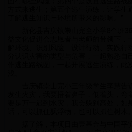
面有哪些风险；第四个是设置逃生路线
方式来逃生；第五个逃生演练，让学生
了解逃生知识与环境所带来的影响。”
新化县吉庆镇崇山完全小学8个班36
益文化促进会志愿者与老师的带领下，
解环境、识别风险、设计行动、实践行
分认识灾害的类型与危害，一起熟悉自
作逃生路线图，一起开展逃生演练，此
浅。
吉庆镇崇山完小三年级学生李慧告诉
发生火灾，我要捂着鼻子，低着头，弯
要是万一遇到水灾，我会躲到高处，如
话，可以抓住飘浮物，也可以抓住树木。
据了解，本项目由壹基金与中国平安