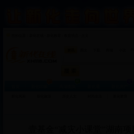
您的位置：
新化在线
-
新化教育
-
教育动态 - 正文
F
资讯
图文
下载
商城
小说
首页
新化印象
高清图集
新化通
新化房产
新化风采
新化旅游
历史人文
时尚生活
新化教育
壹基金“减灾小课堂”湖南