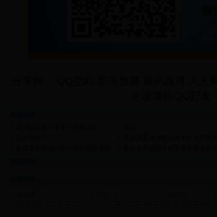
分享到：
QQ空间
新浪微博
腾讯微博
人人
发送给QQ好友
相关阅读
西河镇对家小学举行拔河比赛
溜冰
遥控坦克
国家语委咨询委员傅永和来新化
展语言文字规范化讲座
新化县西河镇对家小学村校联谊暨
新化县干部进学校监管学生食堂
支教座谈会助推大石教育发展
全
网友评论
发表评论
新化通：
密码：
验证码：