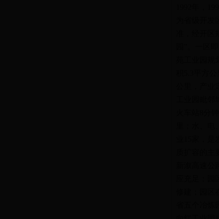
1992年，
为省级开发
准，经开区规
园”。一区
苑工业园规
积5.3平
公里，产业
工业园毗邻城
火车站8分
里；水、电
业15家，
质扩容的主要
新溆高速公路
应充足；园区
修建；园区在
省五个冶炼
向红工业园