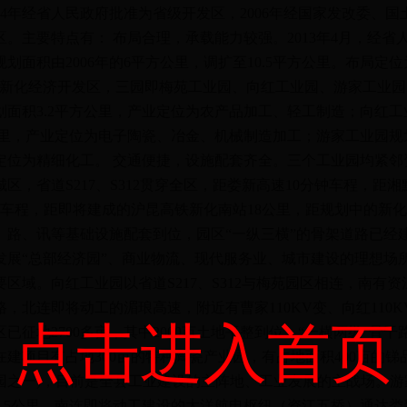
1994年经省人民政府批准为省级开发区，2006年经国家发改委、
区。主要特点有： 布局合理，承载能力较强。2013年4月，经省
划面积由2006年的6平方公里，调扩至10.5平方公里。布局定位
即新化经济开发区，三园即梅苑工业园、向红工业园、游家工业
划面积3.2平方公里，产业定位为农产品加工、轻工制造；向红工
方公里，产业定位为电子陶瓷、冶金、机械制造加工；游家工业园规
定位为精细化工。 交通便捷，设施配套齐全。三个工业园均紧邻
区，省道S217、S312贯穿全区，距娄新高速10分钟车程，距
钟车程，距即将建成的沪昆高铁新化南站18公里，距规划中的新化
、路、讯等基础设施配套到位，园区“一纵三横”的骨架道路已经
是发展“总部经济园”、商业物流、现代服务业、城市建设的理想场
区域。向红工业园以省道S217、S312与梅苑园区相连，南有
，北连即将动工的湄琅高速，附近有曹家110KV变、向红110
点击进入首页
已征地2700多亩，其中2000亩土地平整到位，“一横两纵”骨
建项目有占地300亩的特种陶瓷产业园，有占地面积400亩的锑
园之一)，目前是全县工业建设的主阵地、工业发展的主战场。游
1.5公里，南连即将动工建设的大洋航电枢纽（资江五桥）通达娄