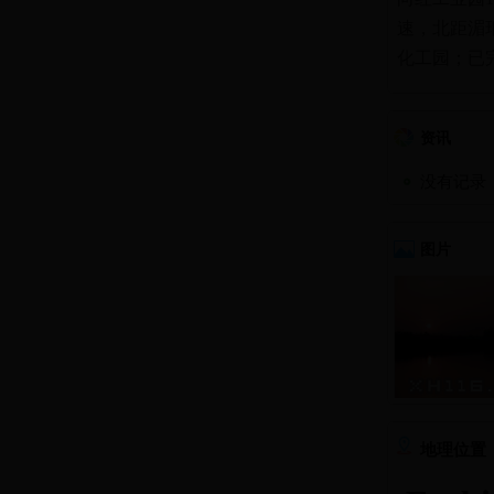
速，北距湄
化工园；已
资讯
没有记录
图片
地理位置