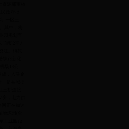
国土资源部审核
人民政府批
为“一区三
园。其中，梅
业园规划面
划面积2平方
资江。梅苑
湘黔铁路新化
机场18公
建成，入驻企
所，是县城提
资江三桥连接
KV变，电力供
干路网正在加速
品冶炼园(全
家工业园距
新、新溆高