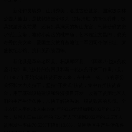
新化钟灵毓秀，山川秀美，名胜古迹甚多。国家级森林
公园大熊山，是被乾隆皇帝喻为“独标清胜”的绿色明珠，极
具旅游开发前景；还有别具洞天的梅山龙宫，气势磅礴的资
水镇江宝塔，雅称小南岳的桃林庙，艺术瑰宝文昌阁，俊美
奇秀的美女峰，爱国主义教育基地红二军团司令部旧址、罗
盛教纪念馆、抗日英烈陵园等。
新化县是革命老区县、柘溪库区县、《国家八七扶贫攻
坚计划》重点扶持的贫困县和新一轮扶贫开发工作重点县。
自 1987 年开始实施扶贫开发以来，在中央、省、市的亲切
关怀和大力支持下，坚持“开发式”扶贫，集中各类扶贫资
金，用于基础设施建设和经济项目开发，改善了贫困地区人
们的生产生活条件，加快了解决温饱、脱贫致富的步伐。全
县农民人平纯收入由1986 年的329元增加到2002年的1273
元，贫困人口由198年的 72.4万人下降到2002年的12.5万人，
贫困发生率由70.53%下降到10.6%，贫困地区生产生活条件