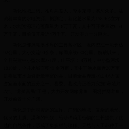
米。
新化地域辽阔、相对高差大，降水充沛，溪河众多。蕴
藏着丰富的水电资源。据测定，新化总水量为158.9亿立方
米，水能资源理论蕴藏量为18万千瓦，其中可开发量达6.54
万千瓦，目前仅开发近4万千瓦，开发潜力十分巨大。
新化是部属柘溪水库的主要蓄水区，境内资江干流长达
92公里，大小支流90余条，库周岸线630公里。解放以来，
全县兴建中小型水库271座，山平塘15.8万处，中小型河坝
1810处，全县水域面积40 余万亩，其中宜渔水面近20万亩，
是娄底市水面资源最丰富的县，目前全县养殖水面4.6万亩，
占宜渔水面的五分之一。县委、县政府正着力实施“养殖兴
农”、“养殖富民”工程，大力开发网箱养鱼、围堤拦网养鱼，
开发前景十分广阔。
新化是中药材资源的宝库。广阔的地域、复杂的地形、
优良的土质、温和的气候，给珍稀药用植物的生长提供了优
越的自然条件，形成了集多样与珍稀、天然与人工栽种于一