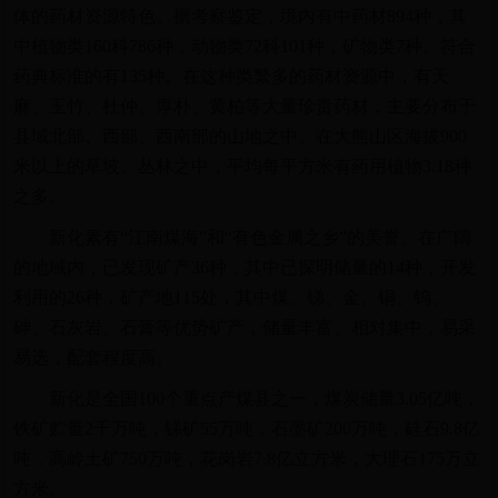
体的药材资源特色。据考察鉴定，境内有中药材894种，其
中植物类160科786种，动物类72科101种，矿物类7种。符合
药典标准的有135种。在这种类繁多的药材资源中，有天
麻、玉竹、杜仲、厚朴、黄柏等大量珍贵药材，主要分布于
县域北部、西部、西南部的山地之中。在大熊山区海拔900
米以上的草坡、丛林之中，平均每平方米有药用植物3.18种
之多。
新化素有“江南煤海”和“有色金属之乡”的美誉。在广阔
的地域内，已发现矿产36种，其中已探明储量的14种，开发
利用的26种，矿产地115处，其中煤、锑、金、铜、钨、
砷、石灰岩、石膏等优势矿产，储量丰富、相对集中，易采
易选，配套程度高。
新化是全国100个重点产煤县之一，煤炭储量3.05亿吨，
铁矿贮量2千万吨，锑矿55万吨，石墨矿200万吨，硅石9.8亿
吨，高岭土矿750万吨，花岗岩7.8亿立方米，大理石175万立
方米。