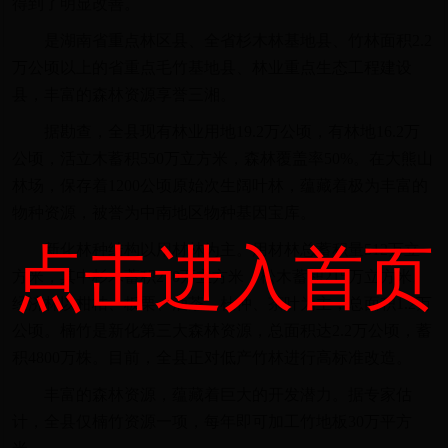
得到了明显改善。
是湖南省重点林区县、全省杉木林基地县、竹林面积2.2
万公顷以上的省重点毛竹基地县、林业重点生态工程建设
县，丰富的森林资源享誉三湘。
据勘查，全县现有林业用地19.2万公顷，有林地16.2万
公顷，活立木蓄积550万立方米，森林覆盖率50%。在大熊山
林场，保存着1200公顷原始次生阔叶林，蕴藏着极为丰富的
物种资源，被誉为中南地区物种基因宝库。
点击进入首页
新化林种结构以用材林为主。用材林总蓄积量512万立
方米，其中杉木蓄积270万立方米，松木蓄积215万立方米。
经济林以柑桔、板栗、油茶、杜仲、茶叶为主，总面积1.2万
公顷。楠竹是新化第三大森林资源，总面积达2.2万公顷，蓄
积4800万株。目前，全县正对低产竹林进行高标准改造。
丰富的森林资源，蕴藏着巨大的开发潜力。据专家估
计，全县仅楠竹资源一项，每年即可加工竹地板30万平方