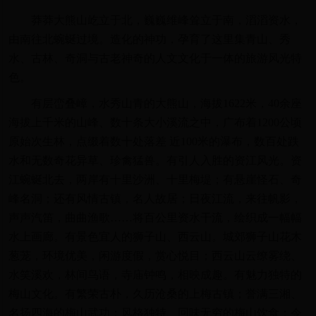
莽莽大熊山屹立于北，巍巍维峰耸立于南，滔滔资水，
由南往北蜿蜒过境。造化的神功，孕育了这里集青山、秀
水、古林、奇洞与古老神奇的人文文化于一体的旅游风光特
色。
有层峦叠嶂，水秀山青的大熊山，海拔1622米，40余座
海拔上千米的山峰、数十条大小溪流之中，广布着1200公顷
原始次生林，点缀着数十处落差 近100米的瀑布，数百处跌
水和无数奇花异草、珍禽猛兽。有引人入胜的资江风光。资
江蜿蜒北去，两岸有十里沙洲、十里梅堤；有悬崖怪石、奇
峰名洞；还有风情古镇，名人故居；日夜江流，来往帆影，
声声汽笛，曲曲渔歌……将百公里资水干流，绘织成一幅幅
水上画廊。有景色宜人的狮子山、西云山。城郊狮子山花木
葱茏，环境优美，闲游度假，赏心悦目；西云山云缭雾绕、
水笑溪欢，林间鸟语，寺庙钟鸣，相映成趣。有魅力独特的
梅山文化。有繁荣古朴，久历沧桑的上梅古镇；誉满三湘、
名扬四海的梅山武功；风格独特、回味无穷的梅山饮食；令