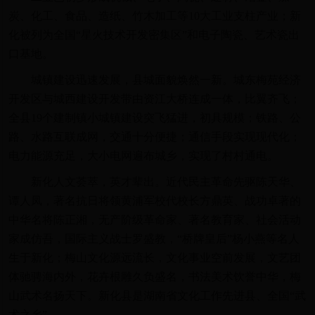
炭、化工、食品、造纸、竹木加工等10大工业支柱产业；新
化被列为全国“星火技术开发密集区”和电子陶瓷、艺术瓷出
口基地。
城镇建设迅速发展，县城面貌焕然一新。城东梅苑经济
开发区与城西建设开发带由资江大桥连成一体，比翼齐飞；
全县19个建制镇小城镇建设突飞猛进，初具规模；铁路、公
路、水路互联成网，交通十分便捷；通信手段实现现代化；
电力能源充足，大小电网遍布城乡，实现了村村通电。
新化人文荟萃，英才辈出。近代民主革命先驱陈天华、
谭人凤，著名抗日将领黄浦军校代校长方鼎英、战功卓著的
中华名将陈正湘，无产阶级革命家、著名教育家、社会活动
家成仿吾，国际主义战士罗盛教，“桥牌皇后”杨小燕等名人
生于新化；梅山文化源远流长，文化事业空前发展，文艺团
体驰骋海内外，花卉根雕久负盛名，书法美术饮誉中华，梅
山武术名扬天下。新化县是湖南省文化工作先进县、全国“武
术之乡”。