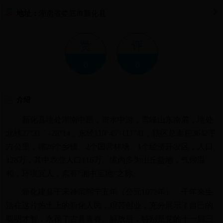
湖南省娄底市新化县
地址：
赞
评
0
0
介绍
新化县地处湖南中部，资水中游，雪峰山东南麓，地处
北纬27°31＇-28°14，东经110°45′-111°41，辖区总面积3642平
方公里，辖26个乡镇、2个国营林场、1个经济开发区，人口
128万，其中农业人口116万。境内多为山丘盆地，气候温
和，环境宜人，素有“湘中宝地”之称。
新化建县于宋神宗熙宁五年（公元1072年）。千年来生
活在这片热土上的新化人民，艰苦创业，充分展示了自己的
聪明才智，永葆了古县青春。解放后，特别是党的十一届三