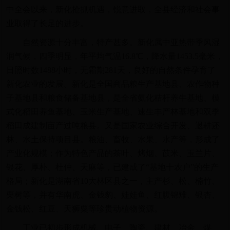
中全会以来，新化抢抓机遇，锐意进取，全县经济和社会事
业取得了长足的进步。
自然资源十分丰富，特产甚多。新化属中亚热带季风湿
润气候，四季明显，年平均气温16.8℃，降水量1453.5毫米，
日照时数1488小时，无霜期281天，良好的自然条件孕育了
新化农业的发展。新化是全国商品粮生产基地县、农作物种
子基地县和粮食储备基地县，是全省氨化秸杆养牛基地、模
式化稻田养鱼基地、玉米生产基地、速生丰产林基地和双季
稻田成建制亩产过吨粮县。又是国家农业综合开发、退耕还
林、水土保持项目县。粮油、畜牧、水果、水产等，形成了
产业化规模；作为特色产品的茶叶、烤烟、苡米、玉兰片、
银花、厚朴、杜仲、天麻等，已建成了“基地十农户”的生产
格局；新化是湖南省10大林区县之一，主产杉、松、楠竹、
栗树等，并有华南虎、金钱豹、娃娃鱼、红腹锦雉、银杏、
金钱松、红豆、天狮粟等珍贵动植物资源。
工业已初步形成机械、电子、陶瓷、建材、冶金、煤