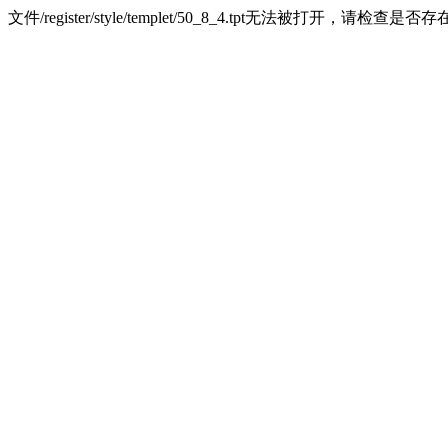
文件/register/style/templet/50_8_4.tpt无法被打开，请检查是否存