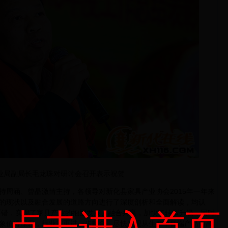
业局副局长毛龙珠对研讨会召开表示祝贺
涵、曾晶激情主持，各领导对新化县家具产业协会2015年一年来
的现状以及融合发展的道路方向进行了深度剖析和全面解读，均认
点击进入首页
绩不错，实现了家具产业的抱团发展、融合共赢，加快了转型升级，同时
象值得深思，行业需更进一步整合，尽快实现从生产中低端产品向高