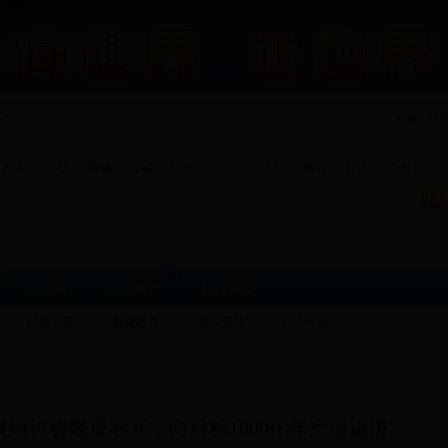
- 正文
首页 | 新
Flash
图文
下载
商城
小说
电影
音乐
博客
社区
企业
新化通
新化房产
新化黄页
时尚生活
新化教育
农工天地
开心一刻
研讨会隆重召开，向目标1000亿年产值迈进