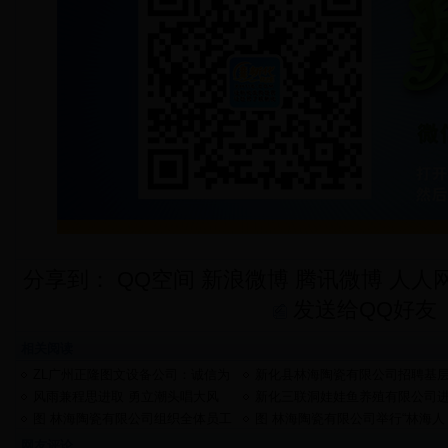
分享到：
QQ空间
新浪微博
腾讯微博
人人
发送给QQ好友
相关阅读
ZL广州正隆图文设备公司：诚信为
新化县林海陶瓷有限公司招聘基
本，合作共赢，规范专业
管理人员
风雨兼程思进取 勇立潮头唱大风
新化三联洞娃娃鱼养殖有限公司
行员工培训努力提高员工素质
图 林海陶瓷有限公司组织全体员工
图 林海陶瓷有限公司举行“林海人
畅游张家界国家森林公园
航天情 强国梦”2013迎新春团拜会
网友评论