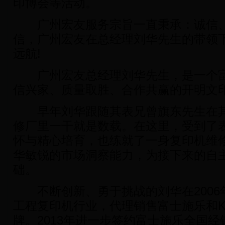
印博会等活动。
广州宏友服务宗旨一直秉承：诚信、
信，广州宏友在总经理刘华先生的带领
远航!
广州宏友总经理刘华先生，是一个富
信兴家、质量取胜、合作共赢的开明文
早年刘华跟随其表兄曾旗东先生在其
修厂里一干就是数载。在这里，受到了
怀与精心培育，也练就了一身复印机维
华敏锐的市场洞察能力，为接下来的自
础。
不断创新、勇于挑战的刘华在2006
工程复印机行业，代理销售富士施乐和K
牌。2013年进一步签约富士施乐全国