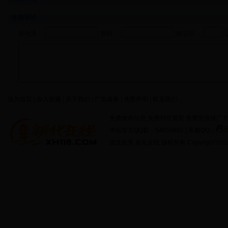
发表评论
新化通：
密码：
验证码：
设为首页 | 加入收藏 | 关于我们 | 广告服务 | 免责声明 | 联系我们
免费发布信息 免费刊登黄页 免费宣传推广 打
本站官方QQ群：54858901 | 客服QQ：
蚩尤故里 新化在线 版权所有 Copyright?2011 http: