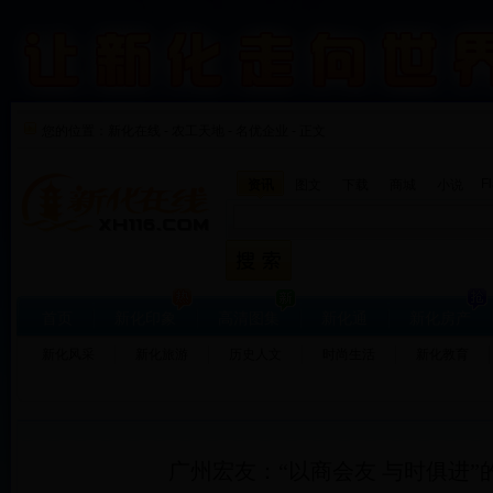
您的位置：
新化在线
-
农工天地
-
名优企业 - 正文
F
资讯
图文
下载
商城
小说
首页
新化印象
高清图集
新化通
新化房产
新化风采
新化旅游
历史人文
时尚生活
新化教育
广州宏友：“以商会友 与时俱进”