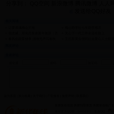
分享到：
QQ空间
新浪微博
腾讯微博
人人
发送给QQ好友
相关阅读
让爱洒满梅山大地
梅山助学社七年助学感言
胡忠威、邓光吕发表新年致辞：共
关心下一代工作永远在路上
圆百年梦想 续写新化故事
春风化雨育桃李 润物无声写春秋
王氏群英会偕同社会爱心人士槎
献爱心
网友评论
发表评论
新化通：
密码：
验证码：
设为首页 | 加入收藏 | 关于我们 | 广告服务 | 免责声明 | 联系我们
免费发布信息 免费刊登黄页 免费宣传推广 打
本站官方QQ群：54858901 | 客服QQ：