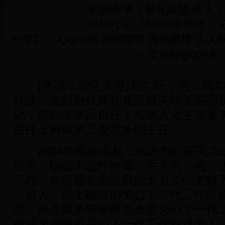
来源/作者：新化在线 录入
2016-1-21 14:09:58 浏览：
正
分享到：
QQ空间
新浪微博
腾讯微博
人人
发送给QQ好友
(来源：新化关爱)刘仁旺，男，现年6
转业，先后担任新化县原城关镇党委委
记，机构改革后担任上梅镇人大主席兼
后任上梅镇关工委常务副主任。
2004年刚刚退居二线的刘仁旺同志
检查，确诊为恶性肿瘤。手术后，他一
工作。在历届党委政府的大力关心支持
一班人，把上梅镇的关心下一代工作抓
然。他连续多年被评为全县关心下一代工
被评为湖南省关心下一代工作先进个人，