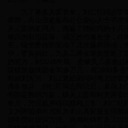
为了募集关爱资金，刘仁旺同志带领
窜西，向企业老板和社会爱心人士寻求支
关工委的老同志，跑遍了辖区内的十几
燎原的村组院落、城区的街道企业，共筹
后，镇党委政府发动了几次募捐活动，
动，带头捐款，为关工基金筹集营造了
的努力，到2015年底，全镇关工基金总
该镇发放扶助金30多万元，有2800多
村的刘芳元、刘让龙姐弟同时考上吉首
准备放弃。刘仁旺同志闻讯后，亲自上
书商定救助方案，镇关工委和村支两委
余元，芳元姐弟得以顺利上学。刘仁旺
义为两姐弟向吉首大学出具家庭生活困
助学贷款提供方便。姐弟对镇村关工组