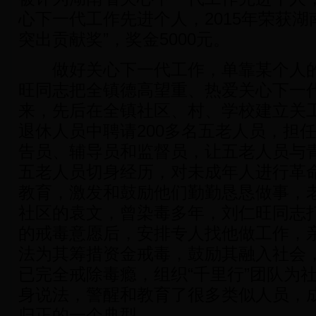
心下一代工作先进个人，2015年荣获湖
突出贡献奖”，奖金5000元。
做好关心下一代工作，单靠某个人的
旺同志把全镇德高望重、热爱关心下一
来，先后在全镇社区、村、学校建立关工
退休人员中聘请200多名五老人员，担
告员、辅导员和监督员，让五老人员与青
五老人员切身经历，对未成年人进行革
教育，激发和鼓励他们勤勤恳恳做事，
社区的袁文，曾染毒多年，刘仁旺同志
的戒毒意愿后，安排专人找他做工作，
法为其筹措资金戒毒，鼓励其融入社会
已完全戒除毒瘾，组织“千里行”团队为
身说法，警醒和教育了很多类似人员，
归正的一个典型。