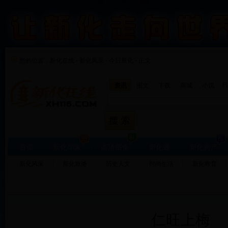
您的位置：
新化在线
-
新化风采
-
今日新化 - 正文
F
资讯
图文
下载
商城
小说
首页
新化印象
高清图集
新化通
新化房产
新化风采
新化旅游
历史人文
时尚生活
新化教育
仁旺上梅