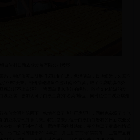
镇白岩村日新农业发展有限公司考察
系，用优质黄豆研磨打卤压制而成，色泽洁白，质地细嫩，久煮不
溪好豆腐”美誉。相传清乾隆皇帝游江南经白溪，吃了豆腐啧啧称赞。
豆腐总赶不上白溪的，皆因白溪水质好的缘故。随着文化旅游的发
白溪豆腐，更加认可了白溪豆腐的“名菜”地位，同时也使白溪豆腐走
在何文明的陪同下，实地考察了他的厂房新址，同时也参观了其他
郁的豆浆香气扑鼻而来。特别是来到位于白溪镇白岩村的日新农业发
整齐划一的压制生产线、宽敞明亮的烘烤箱，完全脱离了家庭作坊式
，他们公司筹建于2014年底，并注册了商标“筷莫停”，主营产品有
不到半年时间，目前处于试产阶段，日产豆腐香干2000余块，一上市