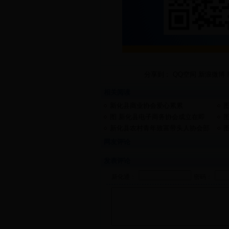
分享到：
QQ空间
新浪微博
相关阅读
新化县商业协会爱心累累
图 新化县电子商务协会成立在即
拟打造本土电商品牌
新化县农村青年致富带头人协会部
分会员清明缅怀革命先烈
网友评论
发表评论
新化通：
密码：