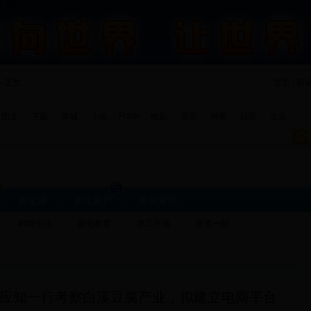
- 正文
首页 | 新
Flash
图文
下载
商城
小说
电影
音乐
博客
社区
企业
新化通
新化房产
新化黄页
时尚生活
新化教育
农工天地
开笑一刻
应知一行考察白溪豆腐产业，拟建立电商平台