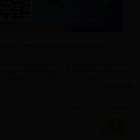
腾讯微博
人人网
网易微博
本地收藏夹
发送给QQ好友
图 新化县电子商务协会成立暨“蚩
图 新化县电子商务协会召开第一次
尤故里·天下梅山”电子商务高峰论
会员代表大会 刘应知当选第一届会
图 新化县电子商务协会筹备组第三
图 新化电子商务协会召开第二次筹
坛开幕
长
次（扩大）会议召开
备组会议
图 新化电商精英云集，研讨筹备成
新化农村青年致富带头人协会举行
立电子商务协会事宜
XX大会
共有评论
0
条
注册新化通
验证码：
匿名发表