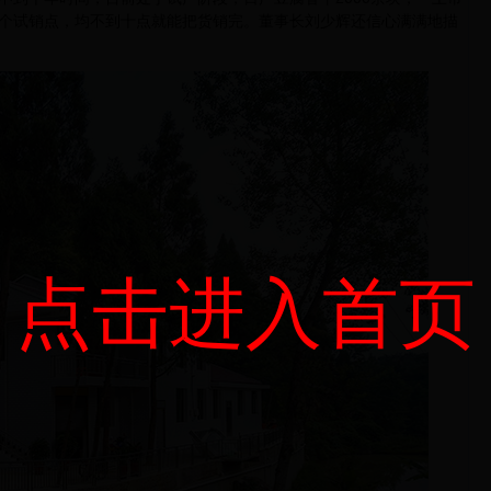
个试销点，均不到十点就能把货销完。董事长刘少辉还信心满满地描
点击进入首页