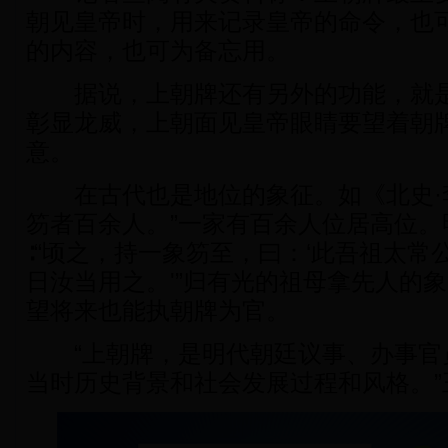
朝见皇帝时，用来记录皇帝的命令，也
的内容，也可为备忘用。
据说，上朝牌还有另外的功能，就是
彰显龙威，上朝面见皇帝眼睛要望着朝
意。
在古代也是地位的象征。如《北史·李
笏者百余人。”一家有百余人位居高位。
∶“顷之，持一象笏至，曰：‘此吾祖太
日汝当用之。'”归有光的祖母拿先人的
望将来也能执朝牌为官。
“上朝牌，是明代朝廷议事、办事官
当时历史背景和社会发展过程和风格。”