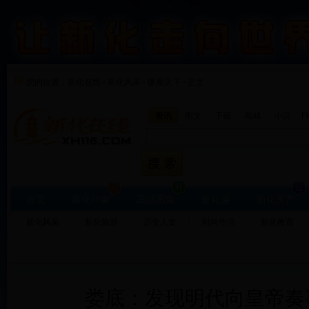
您的位置：
新化在线
-
新化风采
-
纵观天下 - 正文
F
资讯
图文
下载
商城
小说
首页
新化印象
高清图集
新化通
新化房产
新化风采
新化旅游
历史人文
时尚生活
新化教育
娄底：发现明代向皇帝奏