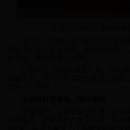
娄底发现明代向皇帝奏事
(图/文：邱敦怡 邱向明)在宫廷剧流
朝廷里文武百官上朝时，皇帝至高无上
的场面，难免没有上朝牌。
12月9日，娄底市民王仁寿，向记者
镇家之宝：明代万历年间的象牙上朝牌
章的一个牌子。
上朝牌呈牙黄色，润光高雅
记者看到：上朝牌呈牙黄色，润光高
的薄板子。记者用米尺量了一下：长49厘
8毫米。材质为象牙，上朝牌表面有“笑