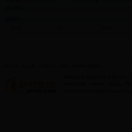
莫言获2012年诺贝尔文学奖
图 台湾高山族：血脉在天龙山下
伸
网友评论
发表评论
新化通：
密码：
验证码：
设为首页 | 加入收藏 | 关于我们 | 广告服务 | 免责声明 | 联系我们
免费发布信息 免费刊登黄页 免费宣传推广 打
本站官方QQ群：54858901 | 客服QQ：
蚩尤故里 新化在线 版权所有 Copyright?2011 http: