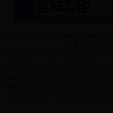
分享到：
QQ空间
新浪微博
腾讯微博
人人
发送给QQ好友
相关阅读
图 我们约会吧
图 李娜 新化人的骄傲
图 提振富民强县信心 描绘科学跨
新化县一商铺失火 20岁女大学生
越蓝图
难
全县城乡环境卫生整洁行动进入攻
图 中国共产党新化县第十一次代
坚阶段
大会隆重开幕
网友评论
发表评论
新化通：
密码：
验证码：