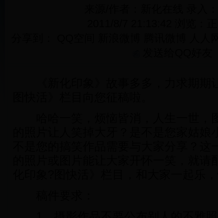
来源/作者：新化在线 录入
2011/8/7 21:13:42 浏览：
正
分享到：
QQ空间
新浪微博
腾讯微博
人人
发送给QQ好友
《新化印象》故事多多，力求期期让
图快活》栏目向您征稿啦。
哈哈一笑，烦恼皆消，人生一世，图
的照片让人笑掉大牙？是不是您家姑娘
不是您的搞笑作品需要与大家分享？这
的照片或图片能让大家开怀一笑，就请
化印象?图快活》栏目，和大家一起乐
稿件要求：
1、摄影作品不要公布别人的不雅照