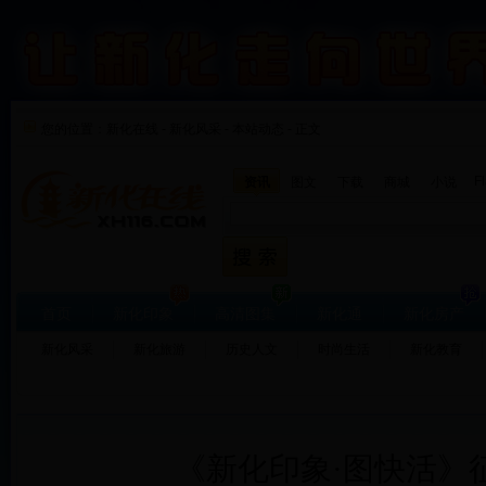
您的位置：
新化在线
-
新化风采
-
本站动态 - 正文
F
资讯
图文
下载
商城
小说
首页
新化印象
高清图集
新化通
新化房产
新化风采
新化旅游
历史人文
时尚生活
新化教育
《新化印象·图快活》