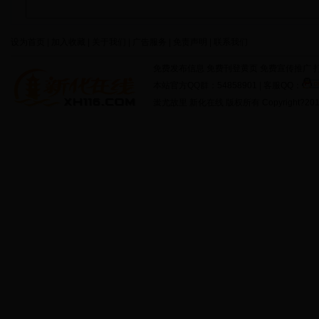
设为首页 | 加入收藏 | 关于我们 | 广告服务 | 免责声明 | 联系我们
免费发布信息 免费刊登黄页 免费宣传推广 打
本站官方QQ群：54858901 | 客服QQ：
蚩尤故里 新化在线 版权所有 Copyright?2011 http: