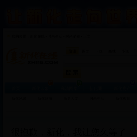
您的位置：
新化在线
-
时尚生活
-
时尚消费 - 正文
F
资讯
图文
下载
商城
小说
首页
新化印象
高清图集
新化通
新化房产
新化风采
新化旅游
历史人文
时尚生活
新化教育
很抱歉，新化，我让您久等了—