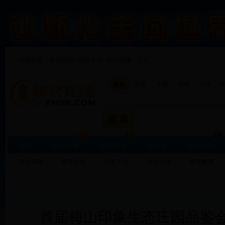
您的位置：
新化在线
-
时尚生活
-
时尚消费 - 正文
F
资讯
图文
下载
商城
小说
首页
新化印象
高清图集
新化通
新化房产
新化风采
新化旅游
历史人文
时尚生活
新化教育
首届梅山印象生态庄园品鉴