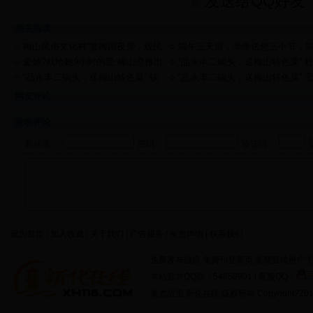
发送给QQ好友
相关阅读
梅山民俗文化村“赏梅园夜景，观民
端午三天假，华帝送您三个节，
俗表演”体验之旅浓情上演
午节、父亲节、欢购节一个都不
爱她?就给她9小时的爱 梅山恋推出
“品永丰二锅头，送梅山特色菜” 
少
9小时钟点房99元
丹江饺子馆火爆进行中
“品永丰二锅头，送梅山特色菜” 铁
“品永丰二锅头，送梅山特色菜” 
锅们火爆进行中
庆食府火爆进行中
网友评论
发表评论
新化通：
密码：
验证码：
设为首页 | 加入收藏 | 关于我们 | 广告服务 | 免责声明 | 联系我们
免费发布信息 免费刊登黄页 免费宣传推广 打
本站官方QQ群：54858901 | 客服QQ：
蚩尤故里 新化在线 版权所有 Copyright?2011 http: