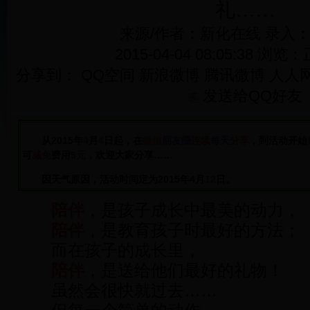
礼……
来源/作者：新化在线 录入
2015-04-04 08:05:38 浏览：
分享到：
QQ空间
新浪微博
腾讯微博
人人
发送给QQ好友
从2015年
4
月
4
日起，在
微信
朋友圈
连续
每天
分享
，到
活动开始
可
减免
费用
5元
，欢迎大家分享……
因天气原因，活动时间定为2015年4月
12
日。
陪伴
，是孩子成长中最美的动力，
陪伴
，是教育孩子时最好的方法；
而在孩子的成长里，
陪伴
，是送给他们最好的礼物！
虽然会很快就过去……