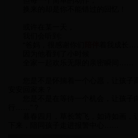
但每一个简单的动作，
换来的却是你不能错过的回忆！
或许在某一天，
我们会听到:
“爸妈，很感谢你们
陪伴
着我成长…
因为他看到了小时候
全家一起欢乐无限的亲密瞬间……
您是不是怀揣着一个心愿，让孩子高
安安回家来？
您是不是在等待一个机会，让孩子向
行……”？
暮春四月，草长莺飞，如诗如画，让
下来，陪同孩子走进报警中心……