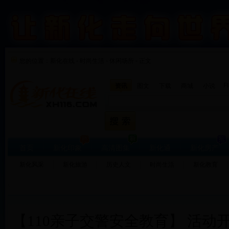
您的位置：
新化在线
-
时尚生活
-
休闲场所 - 正文
F
资讯
图文
下载
商城
小说
首页
新化印象
高清图集
新化通
新化房产
新化风采
新化旅游
历史人文
时尚生活
新化教育
【110亲子交警安全教育】 活动