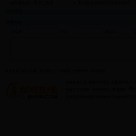
孩
大盘
住富康家园：享滨江美景
龙达置业:打造高品质宜居标杆
网友评论
发表评论
新化通：
密码：
验证码：
设为首页 | 加入收藏 | 关于我们 | 广告服务 | 免责声明 | 联系我们
免费发布信息 免费刊登黄页 免费宣传推广 打
本站官方QQ群：54858901 | 客服QQ：
蚩尤故里 新化在线 版权所有 Copyright?2011 http: