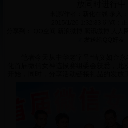
放同时进行中
来源/作者：新化在线 录入
2015/1/26 1:32:33 浏览：
正
分享到：
QQ空间
新浪微博
腾讯微博
人人
发送给QQ好友
笔者今天从中华老字号“情义如金永丰
化首届微信女神选拔赛组委会获悉，此
开始，同时，分享活动链接礼品的发放