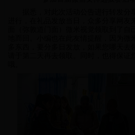
据悉，对此次活动公告进行转发分享
进行，在礼品发放当日，众多分享网友来
面（弥敦道门面）微米视觉领取到了自
地而回。小编也在此友情提醒，因为微
多东西，要分多日发放，如果您哪天去
请于第二天再去领取。同时，也得保证您
哦。