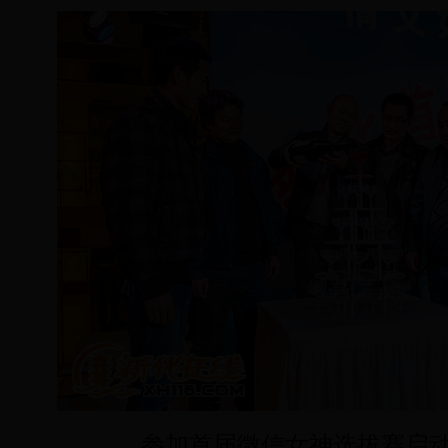
参加首届微信女神选拔赛启