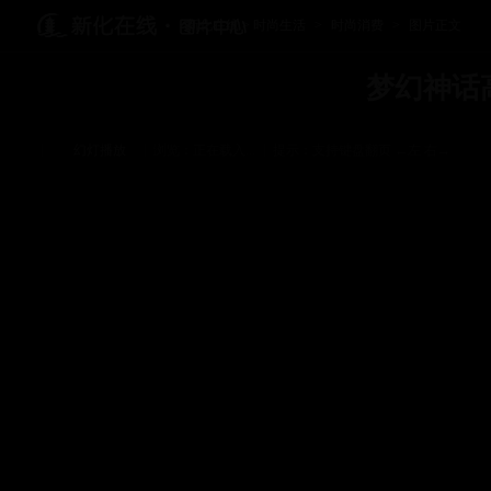
新化在线
>
时尚生活
>
时尚消费
>
图片正文
梦幻神话
|
|
|
幻灯播放
浏览：
正在载入...
提示：支持键盘翻页 ←左 右→