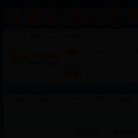
您的位置：
新化在线
-
开心一刻
-
爆笑视频 - 正文
F
资讯
图文
下载
商城
小说
首页
新化印象
高清图集
新化通
新化房产
新化风采
新化旅游
历史人文
时尚生活
新化教育
新化方言——老同学对