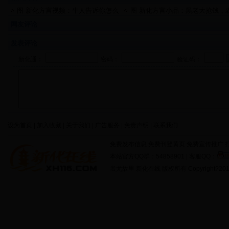
图 新化方言视频：牛人告诉你怎么
图 新化方言小品：黑老大抢钱，
泡妞
村大妈追赶
网友评论
发表评论
新化通：
密码：
验证码：
设为首页 | 加入收藏 | 关于我们 | 广告服务 | 免责声明 | 联系我们
免费发布信息 免费刊登黄页 免费宣传推广 打
本站官方QQ群：54858901 | 客服QQ：
蚩尤故里 新化在线 版权所有 Copyright?2011 http: