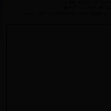
来源/作者：新化在线 录入：
新化
2015-08-07 14:31:15 浏览：
正在载入
分享到：
QQ空间
新浪微博
腾讯微博
人人网
网易微博
本