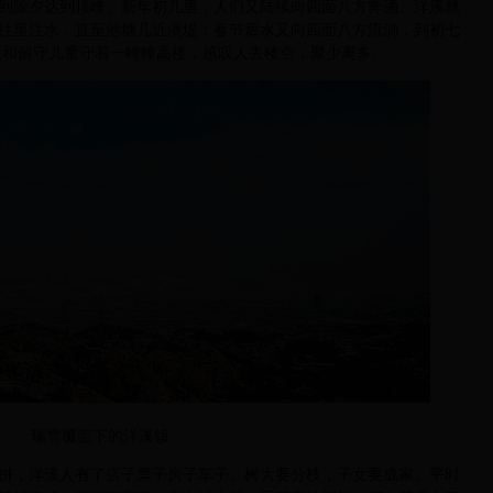
到除夕达到顶峰。新年初几里，人们又陆续向四面八方奔涌。洋溪就
往里注水，直至池塘几近溃堤；春节后水又向四面八方流淌，到初七
人和留守儿童守着一幢幢高楼，感叹人去楼空，聚少离多。
瑞雪覆盖下的洋溪镇
，洋溪人有了店子票子房子车子。树大要分枝，子女要成家。平时