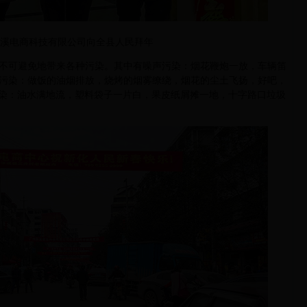
溪电商科技有限公司向全县人民拜年
可避免地带来各种污染。其中有噪声污染：烟花鞭炮一放，车辆笛
污染：做饭的油烟排放，烧烤的烟雾缭绕，烟花的尘土飞扬，好吧，
圾污染：油水满地流，塑料袋子一片白，果皮纸屑摊一地，十字路口垃圾