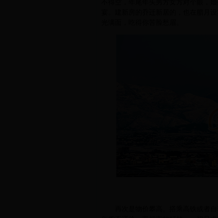
不得空，年尾年头男方女方对个眼，婚
宴。建新房的乔迁新居的，也在腊月设
光满面，吃得你苦脸愁眉。
再次是物价攀高。搭乘高铁或者自驾