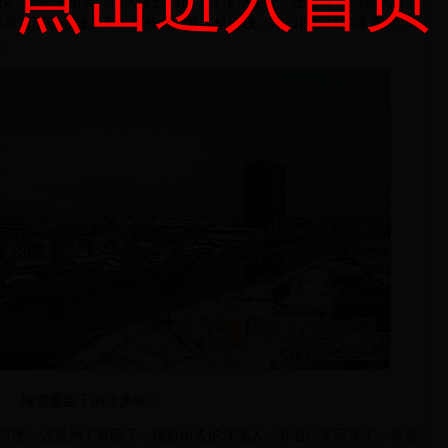
快，物价不惧高。有人做过调查，洋溪小菜贵，比县城平均高一块；
，轻易还不给你做点工。在外面用复印机印钱，用扫把扫钱的洋溪人，
。
瑞雪覆盖下的洋溪镇区
便，还是为了有面子，辐射出去的洋溪人，开着小车回来了。年底