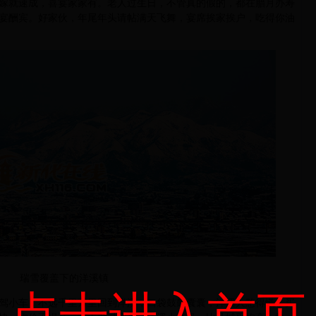
嫁就速成，喜宴家家有。老人过生日，不管真的假的，都在腊月办寿
宴酬宾。好家伙，年尾年头请帖满天飞舞，宴席挨家挨户，吃得你油
瑞雪覆盖下的洋溪镇
点击进入首页
小车，不远千里万里回到洋溪，口袋鼓鼓囊囊，洋溪人憋得慌，买