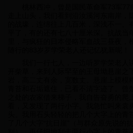
桃林西冲，曾是国民革命军73军77师
走上山头，我们看到沿汝溪河东南岸，
的战壕，连绵往上几百米，深浅不一。
平了，有的还有七八十厘米深。抗战当
里，与疯狂的日本侵略军血战三昼夜，
随行的83岁罗学荣老人还记忆犹新呢！
我们一行七人，一边听罗学荣老人讲
开柴草，来到人际罕至的王母坳悬崖之
岩，高二丈有余，宽数丈。悬崖上模模
青苔和石垢遮住，已看不清字迹了。曾楚
之处的农家借来梯子，我自告奋勇的爬
看，又发现了两行小字。我急忙叫来袁
头。我用石头轻轻的把几个大字上的青
了几个大字“抗日崖”（与群众原先说的抗日
别），再仔细地刮去两行小字上的青苔