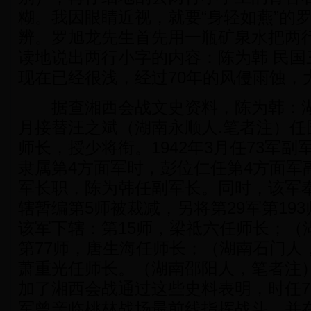
糊。我因眼睛近视，就要“身轻如燕”的
辨。罗旭龙先生首先用一瓶矿泉水把两
读地说出两行小字的内容：陈为韩 民国
现在已经很浅，经过70年的风侵雨蚀，
据查湘西会战文史资料，陈为韩：湖南
月接替汪之斌（湖南永顺人.笔者注）任国
师长，授少将衔。1942年3月任73军副军
隶属第4方面军时，彭位仁任第4方面军
军长职，陈为韩任副军长。同时，该军
辖暂编第5师被裁减，另将第29军第19
该军下辖：第15师，梁祗六任师长；（
第77师，唐生海任师长；（湖南石门人，
萧重光任师长。（湖南邵阳人，笔者注
加了湘西会战通过这些史料表明，时任7
军曾亲临桃林战场最前线指挥战斗，并