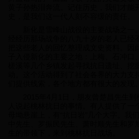
黄子孙热泪奔流。记住历史，我们才能
史，是我们这一代人刻不容缓的责任。
新化是雪峰山战役的主要战场之一。
经经历那场战争的八九十岁的老人已经
把这些老人的回忆整理成文史资料。因
子入侵新化的主要之地：上梅、石冲口
槎溪等几个乡镇发起寻找抗日遗址、挖
动。这个活动得到了社会各界的大力支
们提供线索，各个地方都有很大的发现
2015年4月1日，朋友曾楚昌先生到
人说起桃林抗日的事情。有人提供了一
母坳悬崖上，有“抗日岩”几个大字。我
中先生、罗振民先生、萧时顺先生和罗
生的带领下，来到桃林抗日战场。