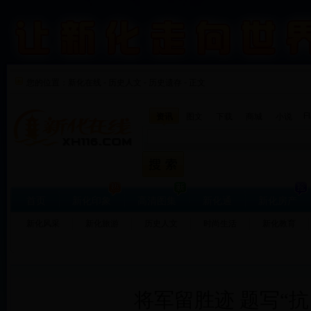
您的位置：
新化在线
-
历史人文
-
历史遗存 - 正文
F
资讯
图文
下载
商城
小说
首页
新化印象
高清图集
新化通
新化房产
新化风采
新化旅游
历史人文
时尚生活
新化教育
将军留胜迹 题写“抗