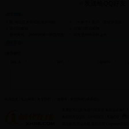
发送给QQ好友
相关阅读
图 梅山巫术背后的诡异地貌
《十麻子》歌词（新化方言版）
抗日热血赋
永恒的抗日精神
新化发现：100年前第一师范学生
新化是湖南开放之先
作业本，疑为毛泽东的同学
网友评论
发表评论
新化通：
密码：
验证码：
设为首页 | 加入收藏 | 关于我们 | 广告服务 | 免责声明 | 联系我们
免费发布信息 免费刊登黄页 免费宣传推广 打
本站官方QQ群：54858901 | 客服QQ：
蚩尤故里 新化在线 版权所有 Copyright?2011 http: