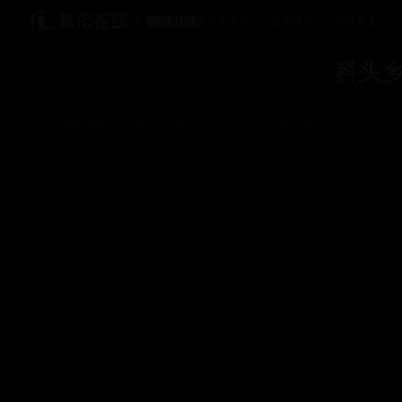
新化在线
>
历史人文
>
历史遗存
>
图片正文
科头
|
|
|
幻灯播放
浏览：
正在载入...
提示：支持键盘翻页 ←左 右→